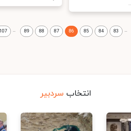
.
...
...
107
89
88
87
86
85
84
83
انتخاب
سردبیر