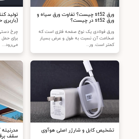
ورق st52 چیست؟ تفاوت ورق سیاه و
تولید کن
ورق st52 در چیست؟
(باربری ح
ورق فولادی یک نوع صفحه فلزی است که
چرخ دستی
ضخامت آن نسبت به طول و عرض بسیار
برای حمل 
کمتر است. ور...
می‌رود....
تشخیص کابل و شارژر اصلی هوآوی
مدرنیته 
سقف برقی