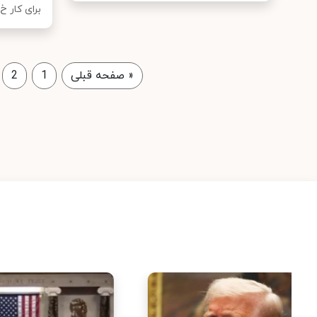
برای کار خ..
«
صفحه قبلی
1
2