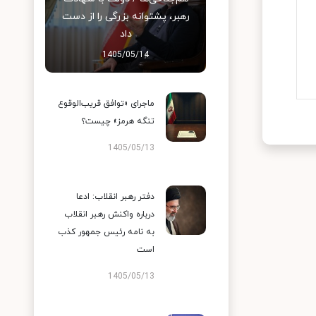
رهبر، پشتوانه بزرگی را از دست
داد
1405/05/14
ماجرای «توافق قریب‌الوقوع
تنگه هرمز» چیست؟
1405/05/13
دفتر رهبر انقلاب: ادعا
درباره واکنش رهبر انقلاب
به نامه رئیس جمهور کذب
است
1405/05/13