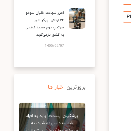
احراز شهادت خلبان سوخو
P
۲۴ ارتش؛ پیکر امیر
سرتیپ دوم مجید کاظمی
به کشور بازمی‌گردد
1405/05/07
بروزترین
اخبار ها
پزشکیان: پست‌ها باید به افراد
شایسته سپرده شود، نه
هم‌جناحی‌ها / دولت با شهادت