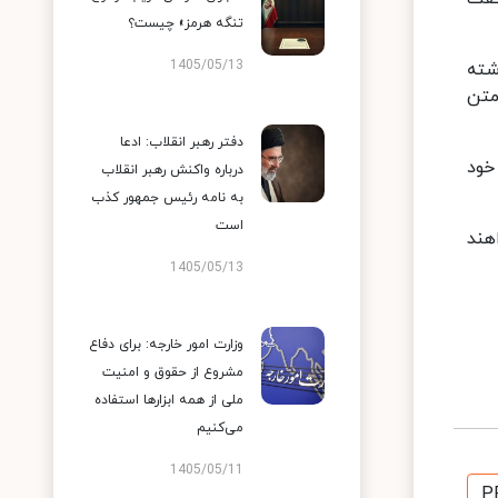
تنگه هرمز» چیست؟
1405/05/13
ن ابتدای آتش‌بس بود، در ۶۰ روز گذشته
متن
دفتر رهبر انقلاب: ادعا
خود
درباره واکنش رهبر انقلاب
به نامه رئیس جمهور کذب
است
خواهند
1405/05/13
وزارت امور خارجه: برای دفاع
مشروع از حقوق و امنیت
ملی از همه ابزارها استفاده
می‌کنیم
1405/05/11
P