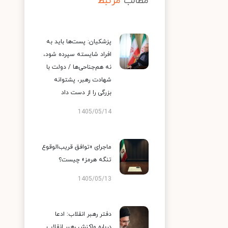
مطالب
مرتبط
پزشکیان: پست‌ها باید به
افراد شایسته سپرده شود،
نه هم‌جناحی‌ها / دولت با
شهادت رهبر، پشتوانه
بزرگی را از دست داد
1405/05/14
ماجرای «توافق قریب‌الوقوع
تنگه هرمز» چیست؟
1405/05/13
دفتر رهبر انقلاب: ادعا
درباره واکنش رهبر انقلاب