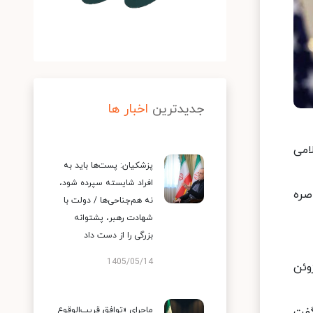
جدیدترین
اخبار ها
امی
پزشکیان: پست‌ها باید به
افراد شایسته سپرده شود،
صره
نه هم‌جناحی‌ها / دولت با
شهادت رهبر، پشتوانه
بزرگی را از دست داد
1405/05/14
ر پاکستان اعلام کرد که تفاهم‌ نامه میان دو کشور حاصل شده و در روز جمعه ۱۹ ژوئن
سال جاری، گفت‌
ماجرای «توافق قریب‌الوقوع