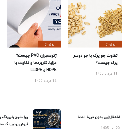
رپورتاژ
رپورتاژ
تفاوت جو پرک با جو دوسر
ژئوممبران PVC چیست؟
پرک چیست؟
مزایا، کاربردها و تفاوت با
HDPE و LLDPE
11 مرداد 1405
12 مرداد 1405
اشتغال‌زایی بدون تاریخ انقضا
چرا خلیج بلبرینگ ب
فروش رولبرینگ صن
20 تیر 1405