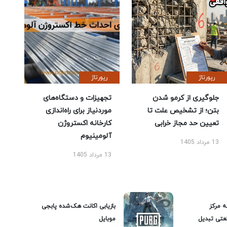
رپورتاژ
رپورتاژ
جلوگیری از کرمو شدن
تجهیزات و دستگاه‌های
بتن؛ از تشخیص علت تا
موردنیاز برای راه‌اندازی
تعیین حد مجاز خرابی
کارخانه اکستروژن
آلومینیوم
13 مرداد 1405
13 مرداد 1405
ه مرکز
بازیابی اکانت هک‌شده پابجی
عتی تبدیل
موبایل