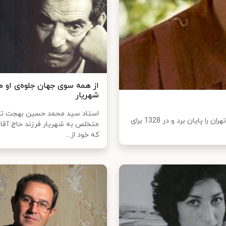
از همه سوی جهان جلوه‌ی او می
شهریار
استاد سید محمد حسین بهجت تب
نادرپور در سال 1308 در تهران زاده شد دبستان و دبیرستان در تهران را پایان برد و در 1328 برای
متخلص به شهریار فرزند حاج آقا
که خود از...