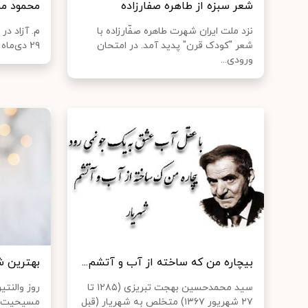
شعر سبزه‌ از طاهره صفارزاده
محمود مشر
نزد ملت ایران شهرت طاهره صفّارزاده با
شعر "کودک قرن‌" پدید آمد. در امتحان
۲۹ دی‌ماه ۱۳۸۴ در زادگاهش از دنیا رفت...
ورودی...
بیچاره من که ساخته از آب و آتشم...
بهترین ش
سید محمدحسین بهجت تبریزی (۱۲۸۵ تا
روز والنتی
۲۷ شهریور ۱۳۶۷) متخلص به شهریار (قبل
مسیحیت می