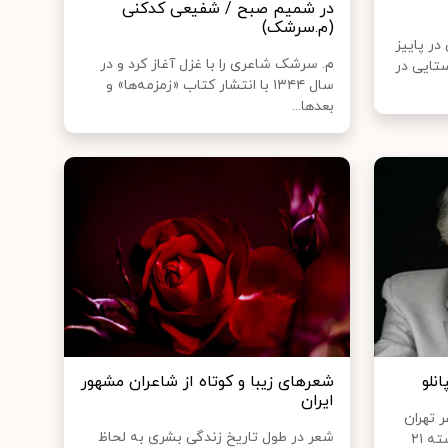
در شمیم صبح / شفیعی کدکنی
(م.سرشک)
در پاییز
م. سرشک شاعری را با غزل آغاز کرد و در
وستایی در
سال ۱۳۴۴ با انتشار کتاب «زمزمه‌ها» و
بعدها...
نلو
شعرهای زیبا و کوتاه از شاعران مشهور
ایران
 تهران
شعر در طول تاریخ زندگی بشری به لحاظ
متولد ۲۹ آبان ۱۳۱۹ تهران – درگذشته ۲۱