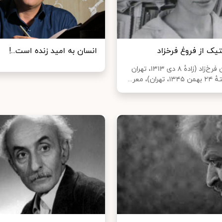
تیک از فروغ فرخزاد
انسان به امید زنده است...!
فروغ‌الزمان فرخ‌زاد (زادهٔ ۸ دی ۱۳۱۳، تهران
)، معر...