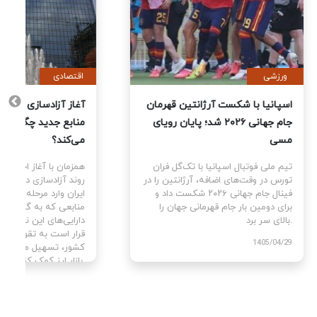
ورزشی
اقتصادی
یت
اسپانیا با شکست آرژانتین قهرمان
آغاز آزا
جام جهانی ۲۰۲۶ شد؛ پایان رویای
منابع ج
مسی
می‌کند؟
ای
تیم ملی فوتبال اسپانیا با تک‌گل فران
همزمان با
سط
تورس در وقت‌های اضافه، آرژانتین را در
روند آزا
ن با
فینال جام جهانی ۲۰۲۶ شکست داد و
ایران وا
برای دومین بار جام قهرمانی جهان را
منابعی ک
بالای سر برد.
دارایی‌ه
قرار است
1405/04/29
کشور، تس
بازار ارز کمک کنند.
405/04/02