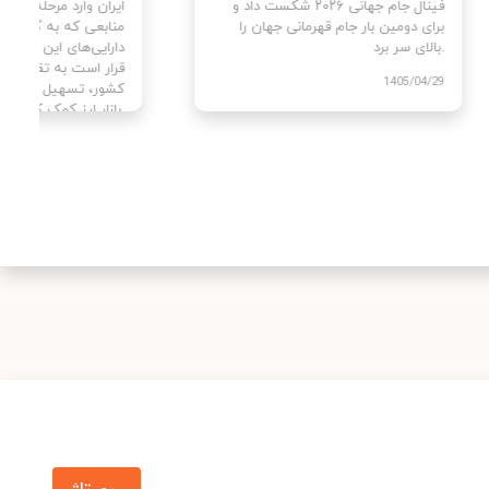
ن با
فینال جام جهانی ۲۰۲۶ شکست داد و
ایران وا
برای دومین بار جام قهرمانی جهان را
منابعی ک
بالای سر برد.
دارایی‌ه
قرار است
1405/04/29
کشور، تس
بازار ارز کمک کنند.
405/04/02