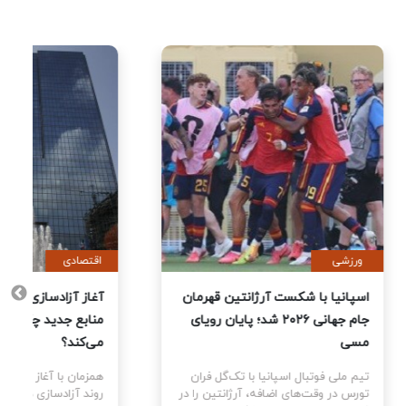
ورزشی
اقتصادی
یت
اسپانیا با شکست آرژانتین قهرمان
آغاز آزا
جام جهانی ۲۰۲۶ شد؛ پایان رویای
منابع ج
مسی
می‌کند؟
ای
تیم ملی فوتبال اسپانیا با تک‌گل فران
همزمان با
سط
تورس در وقت‌های اضافه، آرژانتین را در
روند آزا