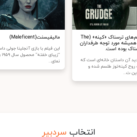
سری فیلم‌های ترسناک «کینه» (The
مالیفیسنت(Maleficent)
Grud) همیشه مورد توجه طرفداران
ناک بوده است.
این فیلم با بازی آنجلینا جولی دا
“زیبای 
 آن داستان خانه‌ای است که
نمای...
وح کینه‌توز طلسم شده و
ن ت...
انتخاب
سردبیر