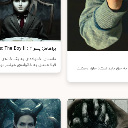
براهامز: پسر ۲ : Brahms: The Boy II
داستان: ‌خانواده‌ای به یک خانه‌ی 
قبلا متعلق به خانواده‌ی هیلشر بوده
ناک «مرد نامرئی» با نام اصلی «The Invisible Man» را به حق باید استاد خلق وحشت