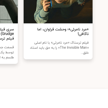
«مرد نامرئی»؛ وحشت فراوان، اما
ناکافی!
ge
فیلم ترس
فیلم ترسناک «مرد نامرئی» با نام اصلی
قسمت جدید
«The Invisible Man» را به حق باید استاد
توسط یک ر
خلق...
طلسم به ای