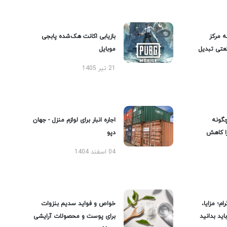
ه مرکز
بازیابی اکانت هک‌شده پابجی
عتی تبدیل
موبایل
21 تیر 1405
گونه
اجاره انبار برای لوازم منزل - جهان
را کاهش
دپو
04 اسفند 1404
ام؛ مزایا،
خواص و فواید سدیم بنزوات
ید بدانید
برای پوست و محصولات آرایشی