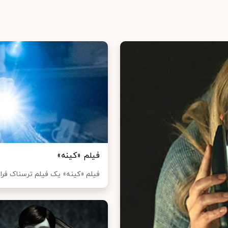
فیلم «کینه»
فیلم «کینه» یک فیلم ترسناک فر