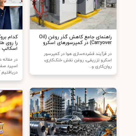
راهنمای جامع کاهش گذر روغن (Oil
کدام برو
Carryover) در کمپرسورهای اسکرو
را روی طل
اسکالپ د
در فرآیند فشرده‌سازی هوا در کمپرسور
در مقاله 
اسکرو تزریقی، روغن نقش خنک‌کاری،
اسپرد صفر 
روان‌کاری و...
دریافتیم که