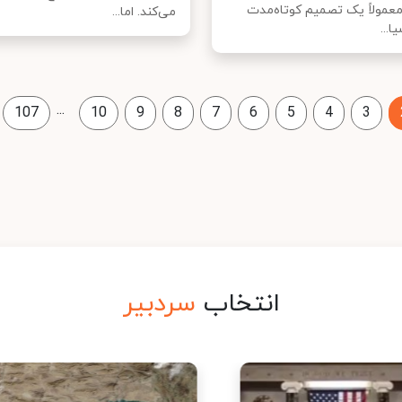
معمولاً یک تصمیم کوتاه‌مدت
می‌کند. اما...
...
...
107
10
9
8
7
6
5
4
3
انتخاب
سردبیر