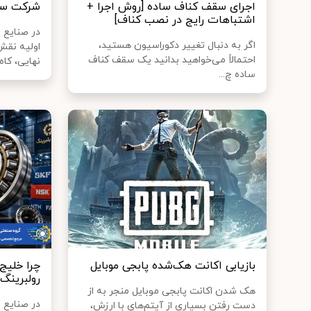
اجرای سقف کناف ساده [روش اجرا +
شرکت سام
اشتباهات رایج در نصب کناف]
در صنایع 
اگر به دنبال تغییر دکوراسیون هستید،
اولیه نق
احتمالاً می‌خواهید بدانید یک سقف کناف
نهایی، کاه..
ساده چ...
بازیابی اکانت هک‌شده پابجی موبایل
چرا خلیج
رولبرینگ
هک شدن اکانت پابجی موبایل منجر به از
در صنایع ب
دست رفتن بسیاری از آیتم‌های با ارزش،