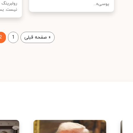
رولبرینگ 
یوسی‌ه...
نیست. بسیا
«
صفحه قبلی
1
2