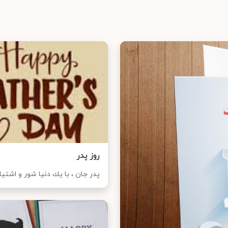
روز پدر
پدر جان ، با یك دنیا شور و اشت