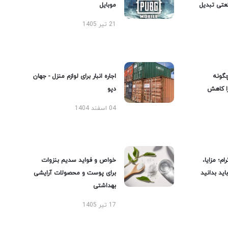
عتی تبدیل
موبایل
21 تیر 1405
گونه
اجاره انبار برای لوازم منزل - جهان
را کاهش
دپو
04 اسفند 1404
ام؛ مزایا،
خواص و فواید سدیم بنزوات
ید بدانید
برای پوست و محصولات آرایشی
بهداشتی
17 تیر 1405