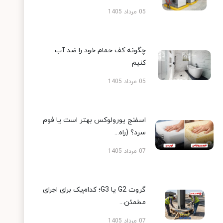
05 مرداد 1405
چگونه کف حمام خود را ضد آب
کنیم
05 مرداد 1405
اسفنج یورولوکس بهتر است یا فوم
سرد؟ (راه...
07 مرداد 1405
گروت G2 یا G3؛ کدام‌یک برای اجرای
مطمئن...
07 مرداد 1405