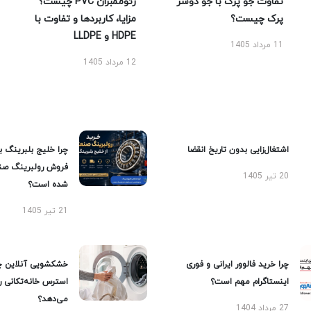
تفاوت جو پرک با جو دوسر
ژئوممبران PVC چیست؟
پرک چیست؟
مزایا، کاربردها و تفاوت با
HDPE و LLDPE
11 مرداد 1405
12 مرداد 1405
اشتغال‌زایی بدون تاریخ انقضا
چرا خلیج بلبرینگ ب
فروش رولبرینگ صن
20 تیر 1405
شده است؟
21 تیر 1405
چرا خرید فالوور ایرانی و فوری
خشکشویی آنلاین چ
اینستاگرام مهم است؟
استرس خانه‌تکانی 
می‌دهد؟
27 مرداد 1404