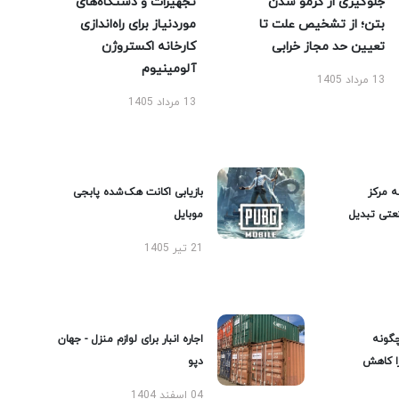
جلوگیری از کرمو شدن
تجهیزات و دستگاه‌های
بتن؛ از تشخیص علت تا
موردنیاز برای راه‌اندازی
تعیین حد مجاز خرابی
کارخانه اکستروژن
آلومینیوم
13 مرداد 1405
13 مرداد 1405
ه مرکز
بازیابی اکانت هک‌شده پابجی
عتی تبدیل
موبایل
21 تیر 1405
گونه
اجاره انبار برای لوازم منزل - جهان
را کاهش
دپو
04 اسفند 1404