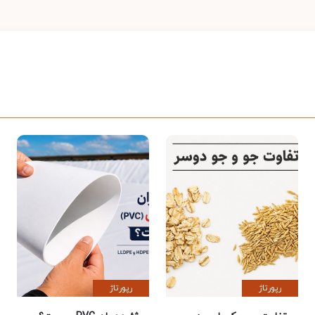
رپورتاژ
رپورتاژ