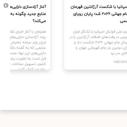
یت
اسپانیا با شکست آرژانتین قهرمان
آغاز آزا
جام جهانی ۲۰۲۶ شد؛ پایان رویای
منابع ج
مسی
می‌کند؟
ای
تیم ملی فوتبال اسپانیا با تک‌گل فران
همزمان با
سط
تورس در وقت‌های اضافه، آرژانتین را در
روند آزا
ن با
فینال جام جهانی ۲۰۲۶ شکست داد و
ایران وا
برای دومین بار جام قهرمانی جهان را
منابعی ک
بالای سر برد.
دارایی‌ه
قرار است
1405/04/29
کشور، تس
بازار ارز کمک کنند.
405/04/02