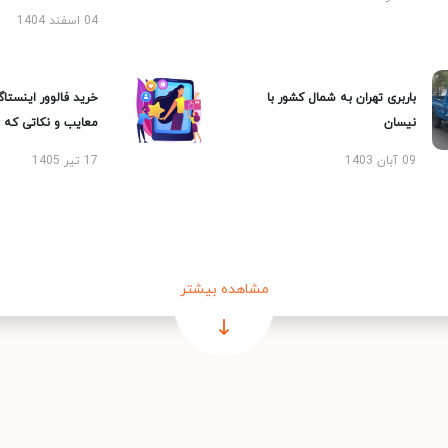
04 اسفند 1404
باربری تهران به شمال کشور با
خرید فالوور اینستاگر
نیسان
معایب و نکاتی که با
09 آبان 1403
17 تیر 1405
مشاهده بیشتر