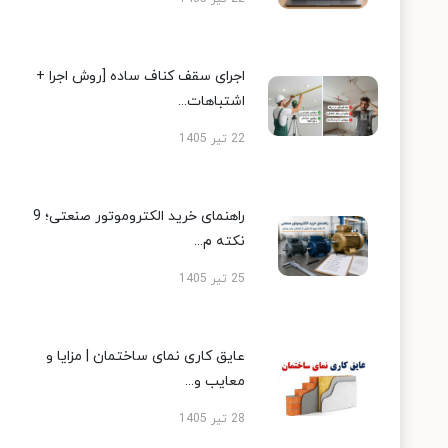
اجرای سقف کناف ساده [روش اجرا +
اشتباهات...
22 تیر 1405
راهنمای خرید الکتروموتور صنعتی؛ 9
نکته م...
25 تیر 1405
عایق کاری نمای ساختمان | مزایا و
معایب و...
28 تیر 1405