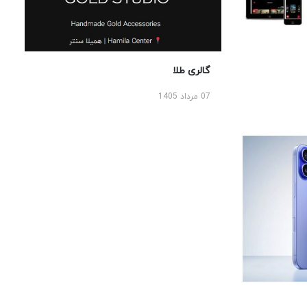
گالری طلا
07 مرداد 1405