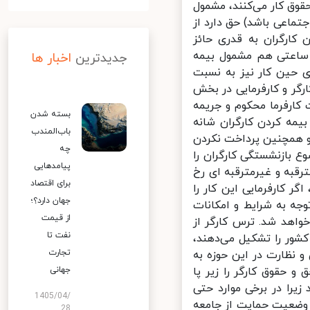
وق کار می‌کنند، مشمول
ماعی باشد) حق دارد از
ارگران به قدری حائز
ساعتی هم مشمول بیمه
جدیدترین
اخبار ها
حین کار نیز به نسبت
گر کارگر و کارفرمایی در بخش
ارفرما محکوم و جریمه
بسته شدن
یمه کردن کارگران شانه
باب‌المندب
 همچنین پرداخت نکردن
چه
بازنشستگی کارگران را
پیامدهایی
قبه و غیرمترقبه ای رخ
برای اقتصاد
ر کارفرمایی این کار را
جهان دارد؟؛
جه به شرایط و امکانات
از قیمت
 مربوطه محکوم خواهد شد. ترس کارگر از
نفت تا
ور را تشکیل می‌دهند،
تجارت
نظارت در این حوزه به
و حقوق کارگر را زیر پا
جهانی
یرا در برخی موارد حتی
1405/04/
 سویی دیگر وضعیت حمایت از جامعه
28