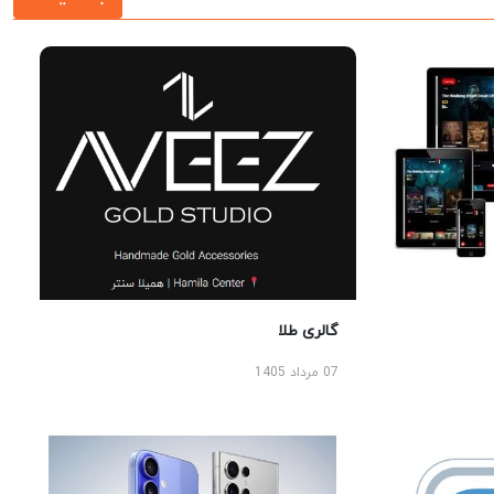
گالری طلا
07 مرداد 1405