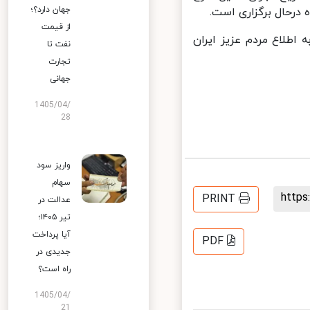
جهان دارد؟؛
رحال برگزاری است.
از قیمت
لاع مردم عزیز ایران
نفت تا
تجارت
جهانی
1405/04/
28
واریز سود
سهام
http
PRINT
عدالت در
تیر ۱۴۰۵؛
آیا پرداخت
PDF
جدیدی در
راه است؟
1405/04/
21