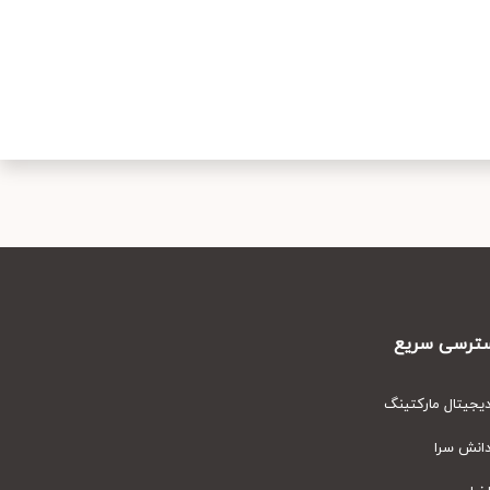
رسی سریع
یتال مارکتینگ
نش سرا