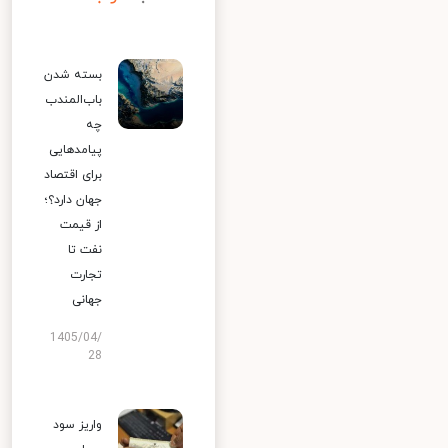
بسته شدن
باب‌المندب
چه
پیامدهایی
برای اقتصاد
جهان دارد؟؛
از قیمت
نفت تا
تجارت
جهانی
1405/04/
28
واریز سود