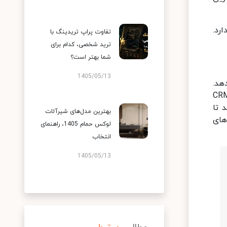
رد.
تفاوت پراپ تریدینگ با
ترید شخصی، کدام برای
شما بهتر است؟
1405/05/13
هد.
رد اعضای تیم، میزان تخصیص فایل‌ها و نرخ تکمیل بازدید را نمایش می‌دهند. این نرم افزار CRM
 تا
بهترین مدل‌های شیرآلات
های
لوکس حمام 1405، راهنمای
انتخاب
1405/05/13