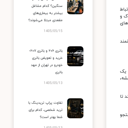
سنگین؟ کدام مشاغل
باط
بیشتر به بیماری‌های
ک و
مقعدی مبتلا می‌شوند؟
های
1405/05/15
نمند
باتری ۲۰۶ و باتری ۲۰۷؛
خرید و تعویض باتری
خودرو در تهران از مهد
 یک
باتری
شه،
1405/05/13
 تا
تفاوت پراپ تریدینگ با
ترید شخصی، کدام برای
تجو
شما بهتر است؟