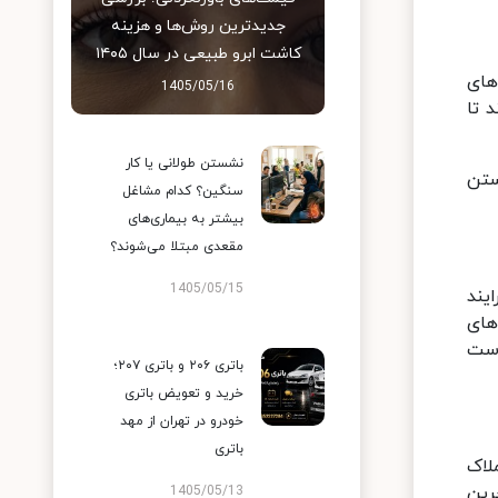
جدیدترین روش‌ها و هزینه
کاشت ابرو طبیعی در سال ۱۴۰۵
های
1405/05/16
 تا
نشستن طولانی یا کار
ستن
سنگین؟ کدام مشاغل
بیشتر به بیماری‌های
مقعدی مبتلا می‌شوند؟
1405/05/15
یند
های
دست
باتری ۲۰۶ و باتری ۲۰۷؛
خرید و تعویض باتری
خودرو در تهران از مهد
باتری
لاک
رین
1405/05/13