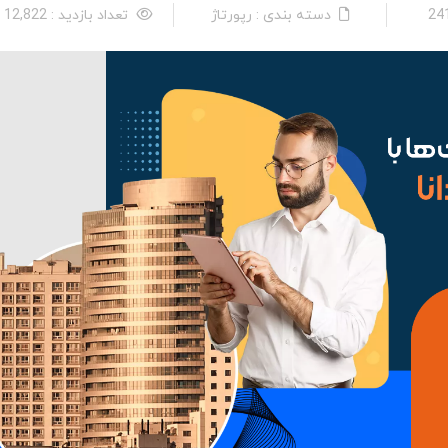
دسته بندی : رپورتاژ
تعداد بازدید : 12,822 نفر