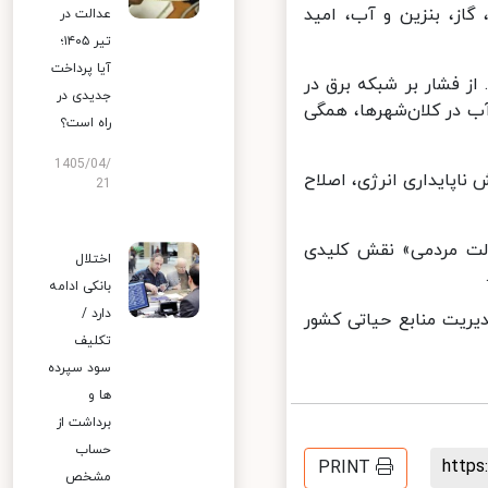
از، بنزین و آب، امید
عدالت در
تیر ۱۴۰۵؛
آیا پرداخت
ز فشار بر شبکه برق در
جدیدی در
 در کلان‌شهرها، همگی
راه است؟
1405/04/
اپایداری انرژی، اصلاح
21
ت مردمی» نقش کلیدی
اختلال
بانکی ادامه
دارد /
ریت منابع حیاتی کشور
تکلیف
سود سپرده
ها و
برداشت از
حساب
http
PRINT
مشخص