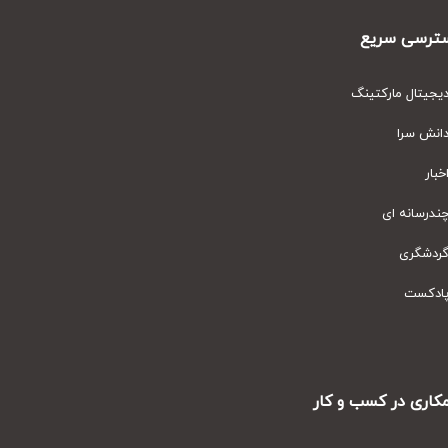
رسی سریع
یتال مارکتینگ
نش سرا
ار
رسانه ای
دشگری
دکست
ری در کسب و کار