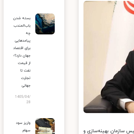
بسته شدن
باب‌المندب
چه
پیامدهایی
برای اقتصاد
جهان دارد؟؛
از قیمت
نفت تا
تجارت
جهانی
1405/04/
28
واریز سود
 سازمان بهینه‌سازی و
سهام