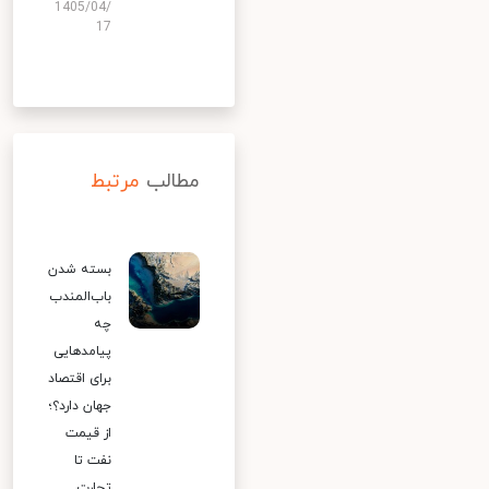
1405/04/
17
مطالب
مرتبط
بسته شدن
باب‌المندب
چه
پیامدهایی
برای اقتصاد
جهان دارد؟؛
از قیمت
نفت تا
تجارت