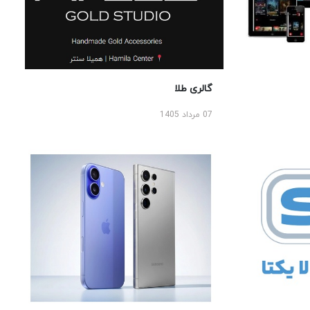
گالری طلا
07 مرداد 1405