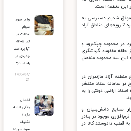
این منطقه است.
موفق شدیم دسترسی به
واریز سود
سامانه EPL گمرک را به‌عنوان سازمان همجوار دریافت کنیم تا بتوانیم تبصره 2 رویه‌های مناطق آزاد
سهام
عدالت در
تیر ۱۴۰۵؛
: در محدوده چپک‌رود و
آیا پرداخت
 حلقه مفقوده گردشگری
جدیدی در
ه این سه محدوده منفصل
راه است؟
1405/04/
طقه آزاد مازندران در
21
در سامانه ستاد منتشر
اد اراضی دولتی را به
اختلال
بانکی ادامه
صنایع دانش‌بنیان و
دارد /
‌افزاری موجود در بنادر
تکلیف
به قطب دادوستد کالا در
سود سپرده