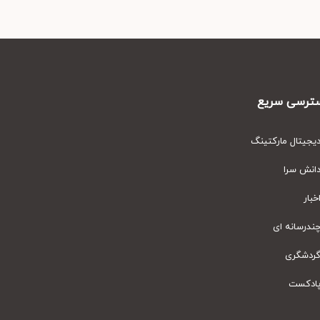
رسی سریع
یتال مارکتینگ
نش سرا
ار
رسانه ای
دشگری
دکست