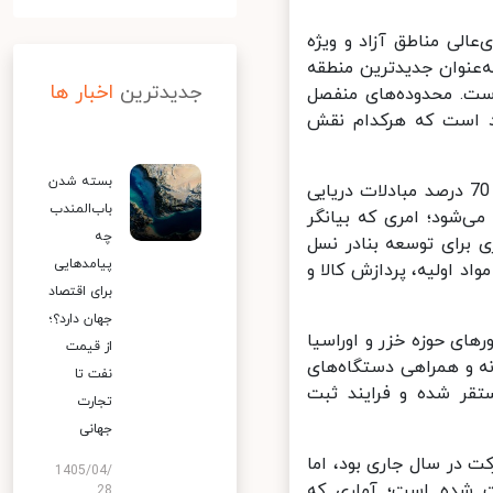
لی مناطق آزاد و ویژه
‌عنوان جدیدترین منطقه
جدیدترین
اخبار ها
ست. محدوده‌های منفصل
د است که هرکدام نقش
بسته شدن
افقی با اشاره به جایگاه این منطقه در تجارت دریایی کشور افزود: بیش از 70 درصد مبادلات دریایی
باب‌المندب
ی‌شود؛ امری که بیانگر
چه
 برای توسعه بنادر نسل
پیامدهایی
اد اولیه، پردازش کالا و
برای اقتصاد
جهان دارد؟؛
ای حوزه خزر و اوراسیا
از قیمت
ه و همراهی دستگاه‌های
نفت تا
قر شده و فرایند ثبت
تجارت
جهانی
طقه آزاد مازندران ادامه داد: هدف‌گذاری ما ثبت 50 شرکت در سال جاری بود، اما
1405/04/
ن ثبت شده است؛ آماری که
28