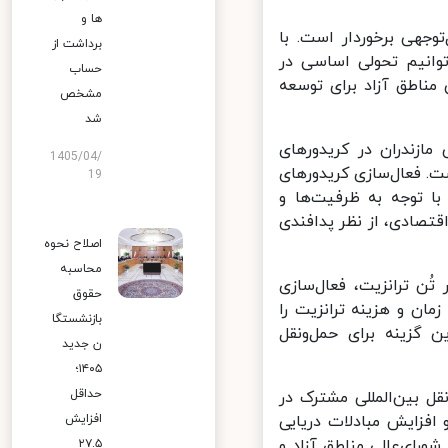
ها و
جهی برخوردار است. با
برداشت از
انیم تحولی اساسی در
حساب
ناطق آزاد برای توسعه
مشخص
شد
ازندران در کریدورهای
1405/04/
. فعال‌سازی کریدورهای
19
ا توجه به ظرفیت‌ها و
تصادی، از نظر پدافندی
اصلاح نحوه
محاسبه
آمد ارزی حدود 130 تا 150 دلار در هر تُن ترانزیت، فعال‌سازی
حقوق
ان و هزینه ترانزیت را
بازنشستگا
گزینه برای حمل‌ونقل
ن جدید
۱۴۰۵؛
حداقل
ل بین‌المللی مشترک در
فزایش مبادلات دریایی
افزایش
رای‌عالی مناطق آزاد و
۲۷.۵