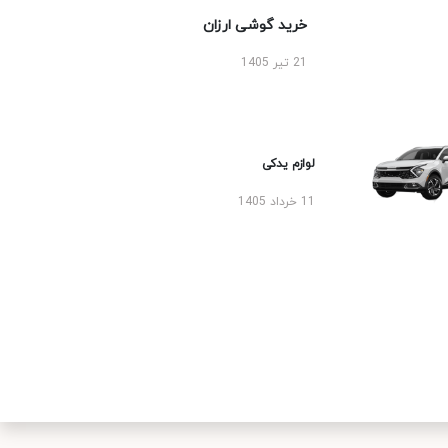
خرید گوشی ارزان
21 تیر 1405
لوازم یدکی
11 خرداد 1405