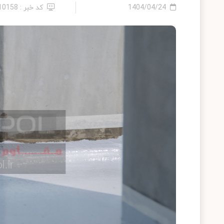
1404/04/24
کد خبر : 2410158