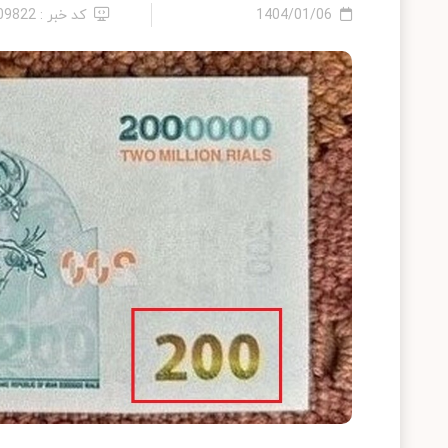
1404/01/06
کد خبر : 2409822