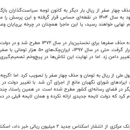
ف چهار صفر از ریال بار دیگر به کانون توجه سیاست‌گذاران بازگ
است. این بحث که سابقه‌ای طولانی دارد، حالا با ورود به سال ۱۴۰۴ در نقطه‌ای حساس قرار گرفته و این پرسش
نهایی خواهند رسید، یا این ماجرا همچنان در چرخه بی‌پایان وعد
تابناک نوشت: نگاهی به گذشته نشان می‌دهد که ایده حذف صفرها برای نخستین‌بار در سال ۱۳۷۲ مطرح
مختلف، از احمدی‌نژاد تا روحانی، بارها مورد بررسی قرار گرفت. حتی در سال ۱۳۹۷، ایران‌چک‌های ۵۰ هز
ییر دامن زد. اما در نهایت این تلاش‌ها در پیچ‌وخم تصمیم‌گیری‌
یر واحد پول ملی از ریال به تومان و حذف چهار صفر را تصویب کرد. اما اگرچه
ایرادهای شورای نگهبان مانع از اجرای آن شد. با تغییر دولت در 
 بار دیگر در فضای رسانه‌ای کشور مطرح شده است. در همین راستا، چند
م کرد که دولت لایحه جدیدی ارائه نکرده و همان لایحه قبلی در دس
نکته جالب‌توجه اینکه در روزهای پایانی سال ۱۴۰۳، بانک مرکزی از انتشار اسکناس جدید ۲ میلیون ریالی خب