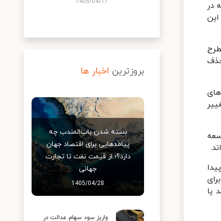
1405/04/17
که در
ادل ۱۰۰ پارسه است. با این
طرح
حذف
بروزترین
اخبار ها
های
ییر
بسته شدن باب‌المندب چه
 ۷۰ کشور در حال توسعه
پیامدهایی برای اقتصاد جهان
ند.
دارد؟؛ از قیمت نفت تا تجارت
پیدا
جهانی
برای
1405/04/28
 یا
واریز سود سهام عدالت در