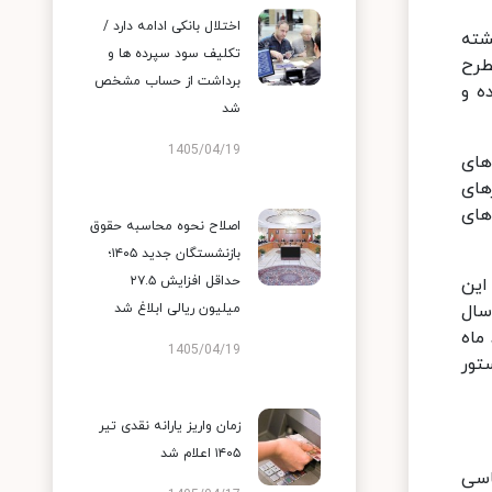
اختلال بانکی ادامه دارد /
شته
تکلیف سود سپرده ها و
 را مطرح
برداشت از حساب مشخص
ه و
شد
1405/04/19
 شد و در دولت‌های
ار تومانی با صفرهای
های
اصلاح نحوه محاسبه حقوق
بازنشستگان جدید ۱۴۰۵؛
حداقل افزایش ۲۷.۵
 این
سال
میلیون ریالی ابلاغ شد
 ماه
1405/04/19
تور
زمان واریز یارانه نقدی تیر
۱۴۰۵ اعلام شد
ر داد، اسکناسی