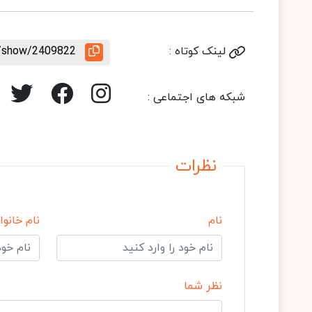
لینک کوتاه :
le/show/2409822
شبکه های اجتماعی :
نظرات
نام
نام خانوا
نظر شما