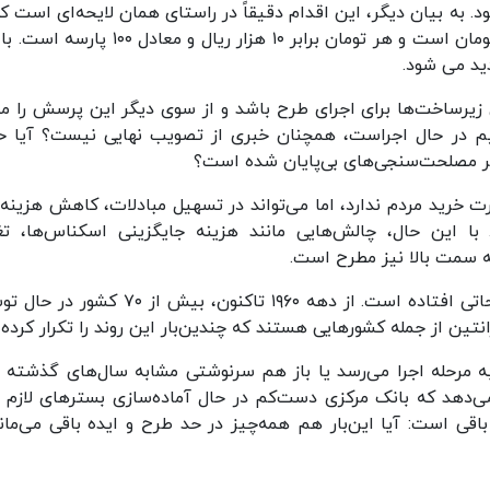
ر صفر، معادل ۲۰۰ تومان می شود. به بیان دیگر، این اقدام دقیقاً در راستای همان لایحه‌ای است 
بند الف ماده واحده آن آمده است: واحد پول ایران، تومان است و هر تومان برابر ۱۰ هزار ریال و مع
زی زیرساخت‌ها برای اجرای طرح باشد و از سوی دیگر این پرسش را م
م در حال اجراست، همچنان خبری از تصویب نهایی نیست؟ آیا 
یر مصلحت‌سنجی‌های بی‌پایان شده است؟
 خرید مردم ندارد، اما می‌تواند در تسهیل مبادلات، کاهش هزینه‌
ا این حال، چالش‌هایی مانند هزینه جایگزینی اسکناس‌ها، تغ
ه سمت بالا نیز مطرح است.
ایران نخستین کشوری نیست که به فکر چنین اصلاحاتی افتاده است. از دهه ۱۹۶۰ تاکنون، بیش از
تین از جمله کشورهایی هستند که چندین‌بار این روند را تکرار کرده‌ا
، آیا این اصلاح پولی به مرحله اجرا می‌رسد یا باز هم سرنوشتی مشابه سال‌های گذشته 
 میلیون ریالی نشان می‌دهد که بانک مرکزی دست‌کم در حال آماده‌سازی بسترهای لازم 
ی است: آیا این‌بار هم همه‌چیز در حد طرح و ایده باقی می‌ماند