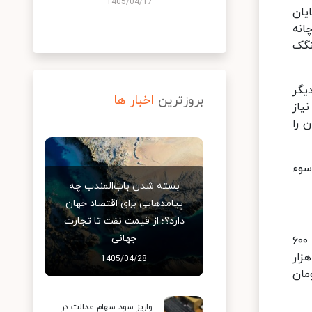
1405/04/17
پایان
انه
نگک
دیگر
بروزترین
اخبار ها
 تومان نان مورد نیاز
ن را
سوء
بسته شدن باب‌المندب چه
پیامدهایی برای اقتصاد جهان
دارد؟؛ از قیمت نفت تا تجارت
جهانی
براساس تصمیم کارگروه تنظیم بازار استانداری تهران، قیمت نان سنگک سنتی با وزن ۶۰۰ گرم (خمیر نان) ۷ هزار و ۶۰۰
وزن ۵۵۰ گرم پنج هزار و ۳۵۰ تومان، لواش با وزن ۱۳۰ گرم ۱۴۰۰ تومان، تافتون ماشینی با وزن ۲۰۰ گرم ۲ هزار
1405/04/28
زار و ۳۰۰ تومان و نان خراسانی تنوری با وزن ۲۷۰ گرم سه هزار و ۷۵۰ تومان
واریز سود سهام عدالت در