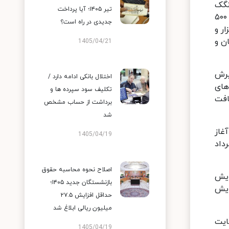
نگک
تیر ۱۴۰۵؛ آیا پرداخت
ساده پنج هزار تومان، نان بربری ساده با آرد نوع (یک) ۲ هزار و ۵۰۰ تومان، بربری ساده با آرد نوع (دو) نیز ۳ هزار و ۵۰۰
جدیدی در راه است؟
ک هزار و
 قیمت نان ماشینی تافتون با آرد نوع یک همچنین ۸۵۰ تومان و
1405/04/21
یرش
اختلال بانکی ادامه دارد /
های
تکلیف سود سپرده ها و
ا وجود دریافت
برداشت از حساب مشخص
شد
وایی‌ متخلف و آغاز
1405/04/19
اوایل مرداد
اصلاح نحوه محاسبه حقوق
ت دارند، قیمت نان ۴۲ درصد افزایش
بازنشستگان جدید ۱۴۰۵؛
زایش
حداقل افزایش ۲۷.۵
میلیون ریالی ابلاغ شد
ایت
1405/04/19