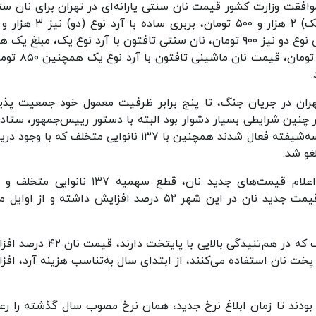
افقت وزارت کشور قیمت نان سنتی یارانه‌ای در تهران برای نان س
تومان، نان لواش با آرد نوع یک هم ۷۰۰ تومان و لواش نوع دو نیز ۹۰۰ تومان، نان سنتی تافتون با آرد نوع یک، مبلغ ی
۲۶۰ تومان و تافتون با آرد نوع دو هم یک هزار و ۵۰۰ تومان،
تهران در جریان جنگ، تا پنج برابر ظرفیت معمول خود جمعیت پذ
 چنین شرایطی بسیار دشوار بود البته با دستور رییس‌جمهور، ستاد
تنظیم بازار به سرعت فعال شد و نانوایی‌ها به‌صورت سه‌شیفته فعال شدند همچنین با ۱۳۷ نانوایی متخلف که ب
غو شد.
معاون هماهنگی امور اقتصادی استاندار تهران از اعلام قیمت‌های جدید نان، قطع سهمیه ۱۳۷ نان
نظارت‌های ویژه بر حوزه آرد و نان خبر داد و گفت: قیمت جدید نان در این شهر ۵۲ درصد افزایش داشته و از 
حشمت‌الله عسگری اظهار کرد: در شهرستان‌های اطراف که در هم‌تنیدگی بالایی با پایتخ
ای پخت نان استفاده می‌کنند، از ابتدای سال به‌تناسب هزینه آرد، اف
ف بودند تا زمان ابلاغ نرخ جدید، همان نرخ مصوب سال گذشته را رع