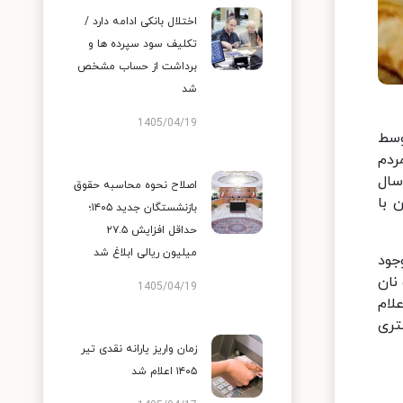
اختلال بانکی ادامه دارد /
تکلیف سود سپرده ها و
برداشت از حساب مشخص
شد
1405/04/19
وسط
د هفت هزار و ۶۰۰ تومان به مردم
سال
اصلاح نحوه محاسبه حقوق
ان با
بازنشستگان جدید ۱۴۰۵؛
حداقل افزایش ۲۷.۵
میلیون ریالی ابلاغ شد
بیشتر موجود
ری ساده ۱۵ هزار تومان و نان
1405/04/19
علام
تری
زمان واریز یارانه نقدی تیر
۱۴۰۵ اعلام شد