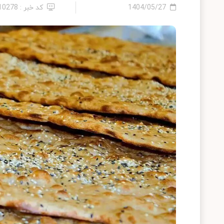
1404/05/27
کد خبر : 2410278