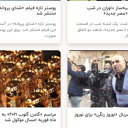
یه‌ساز داوران در شب
پوستر تازه فیلم «شنای پروانه
عصر جدید»
منتشر شد
وشت: یک شنبه‌ شب در قسمت
پوستر تازه «شنای پروانه» در آستا
ه «عصر جدید»، شاهد دو اتفاق
این فیلم منتشر شد. روی این پوس
...
صورت...
ل «نوروز رنگی» برای نوروز
مراسم «گلدن گلوب
ماه فوریه امسال موکول شد