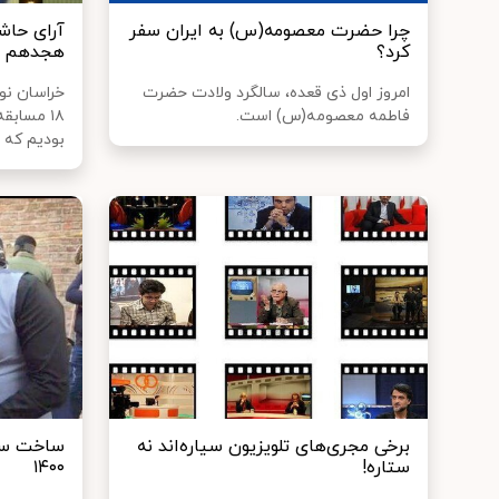
چرا حضرت معصومه(س) به ایران سفر
آرای حاش
کرد؟
هجدهم «
امروز اول ذی قعده، سالگرد ولادت حضرت
خراسان ن
فاطمه معصومه(س) است.
۱۸ مسابق
بودیم که از
برخی مجری‌های تلویزیون سیاره‌اند نه
ساخت سریا
ستاره!
۱۴۰۰