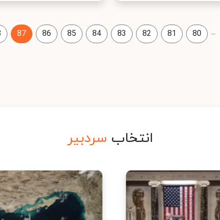
...
8
87
86
85
84
83
82
81
80
انتخاب
سردبیر