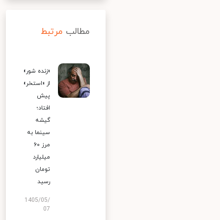
مطالب
مرتبط
«زنده شور»
از «استخر»
پیش
افتاد؛
گیشه
سینما به
مرز ۶۰
میلیارد
تومان
رسید
1405/05/
07