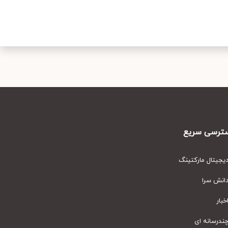
رسی سریع
یتال مارکتینگ
نش سرا
ار
رسانه ای