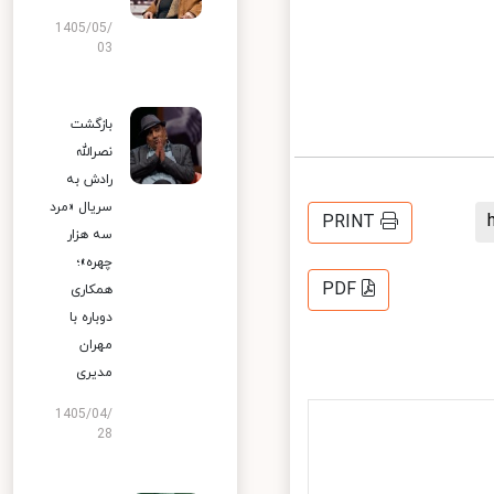
1405/05/
03
بازگشت
نصرالله
رادش به
سریال «مرد
PRINT
سه هزار
چهره»؛
PDF
همکاری
دوباره با
مهران
مدیری
1405/04/
28