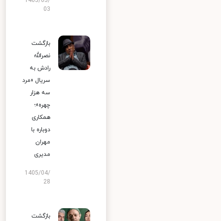
1405/05/
03
بازگشت
نصرالله
رادش به
سریال «مرد
سه هزار
چهره»؛
همکاری
دوباره با
مهران
مدیری
1405/04/
28
بازگشت