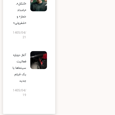
«کنکل»،
«بامداد
خمار» و
«شفرونی»
1405/04/
21
آغاز دوباره
فعالیت
سینماها با
یک فیلم
جدید
1405/04/
19