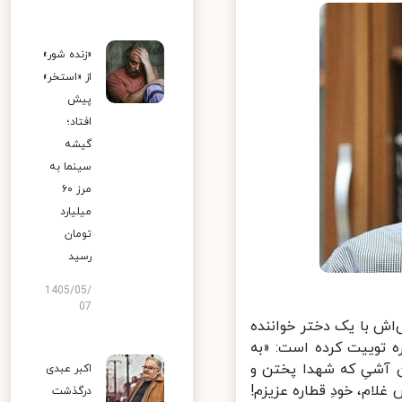
«زنده شور»
از «استخر»
پیش
افتاد؛
گیشه
سینما به
مرز ۶۰
میلیارد
تومان
رسید
1405/05/
07
اش با یک دختر خواننده
ه توییت کرده است: «به
آشیِ که شهدا پختن و
اکبر عبدی
لام، خودِ قطاره عزیزم!
درگذشت