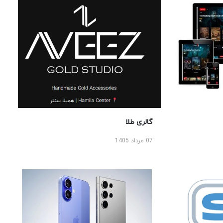
گالری طلا
07 مرداد 1405