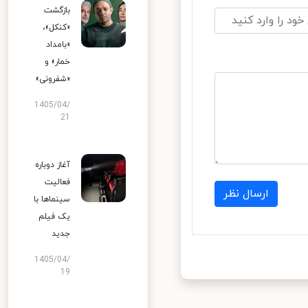
بازگشت
«کنکل»،
«بامداد
خمار» و
«شفرونی»
1405/04/
21
آغاز دوباره
فعالیت
ارسال نظر
سینماها با
یک فیلم
جدید
1405/04/
19