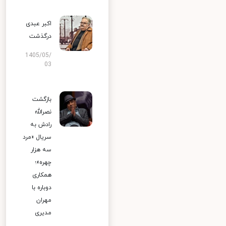
اکبر عبدی
درگذشت
1405/05/
03
بازگشت
نصرالله
رادش به
سریال «مرد
سه هزار
چهره»؛
همکاری
دوباره با
مهران
مدیری