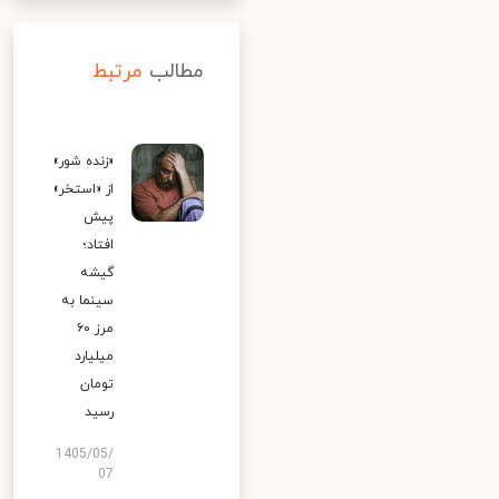
مطالب
مرتبط
«زنده شور»
از «استخر»
پیش
افتاد؛
گیشه
سینما به
مرز ۶۰
میلیارد
تومان
رسید
1405/05/
07