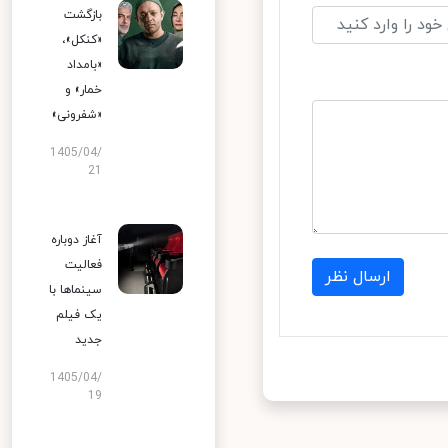
بازگشت
«کنکل»،
«بامداد
خمار» و
«شفرونی»
1405/04/
21
آغاز دوباره
فعالیت
ارسال نظر
سینماها با
یک فیلم
جدید
1405/04/
19