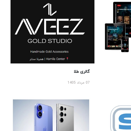
گالری طلا
07 مرداد 1405