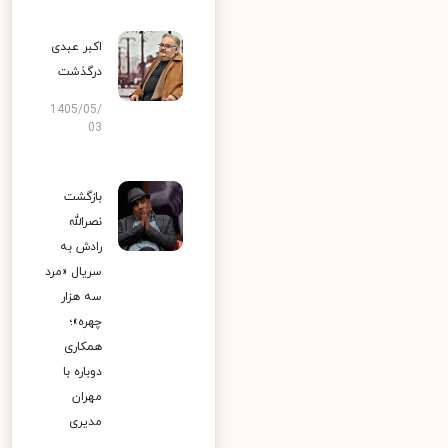
اکبر عبدی
درگذشت
1405/05/
03
بازگشت
نصرالله
رادش به
سریال «مرد
سه هزار
چهره»؛
همکاری
دوباره با
مهران
مدیری