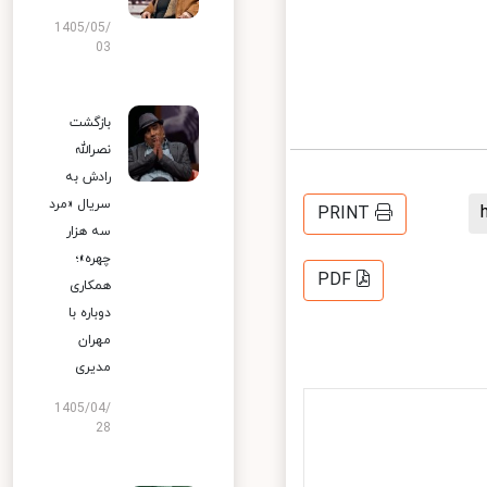
1405/05/
03
بازگشت
نصرالله
رادش به
سریال «مرد
PRINT
سه هزار
چهره»؛
PDF
همکاری
دوباره با
مهران
مدیری
1405/04/
28