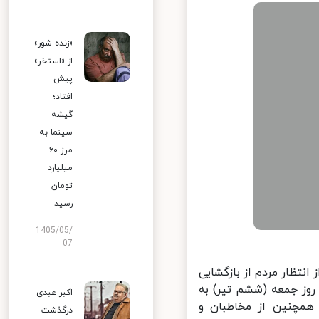
«زنده شور»
از «استخر»
پیش
افتاد؛
گیشه
سینما به
مرز ۶۰
میلیارد
تومان
رسید
1405/05/
07
تظار مردم از بازگشایی
ه بیش از ۱۸ هزار نفر، فقط در روز جمعه (ششم تیر) به
اکبر عبدی
همچنین از مخاطبان و
درگذشت