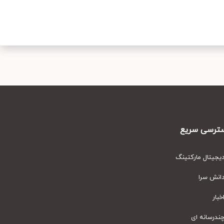
رسی سریع
یتال مارکتینگ
نش سرا
ار
رسانه ای