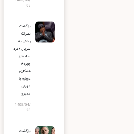
1405/05/
03
بازگشت
نصرالله
رادش به
سریال «مرد
سه هزار
چهره»؛
همکاری
دوباره با
مهران
مدیری
1405/04/
28
بازگشت