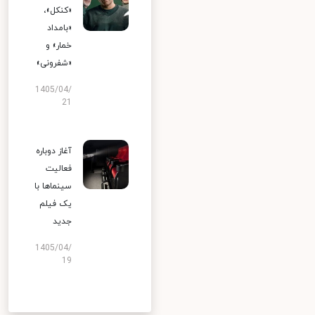
«کنکل»،
«بامداد
خمار» و
«شفرونی»
1405/04/
21
آغاز دوباره
فعالیت
سینماها با
یک فیلم
جدید
1405/04/
19