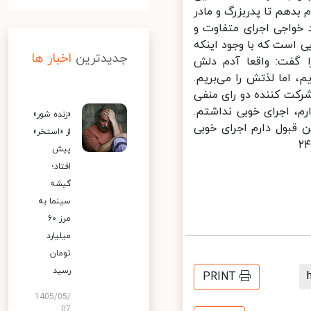
دهم تا پدربزرگ و مادر
د خواجی اجرای متفاوت و
 است که با وجود اینکه
جدیدترین
اخبار ها
ا گفت: واقعا آدم دلش
 اما لذتش را می‌بریم.
کت کننده دو رای منفی
م، اجرای خوبی نداشتم.
«زنده شور»
 قبول دارم اجرای خوبی
از «استخر»
پیش
افتاد؛
گیشه
سینما به
مرز ۶۰
میلیارد
تومان
رسید
PRINT
1405/05/
07