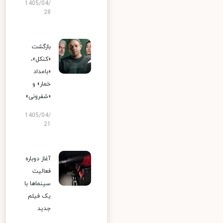
1405/04/
28
بازگشت
«کنکل»،
«بامداد
خمار» و
«شفرونی»
1405/04/
21
آغاز دوباره
فعالیت
سینماها با
یک فیلم
جدید