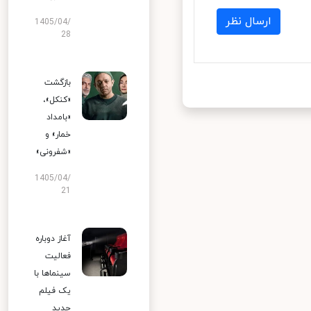
ارسال نظر
1405/04/
28
بازگشت
«کنکل»،
«بامداد
خمار» و
«شفرونی»
1405/04/
21
آغاز دوباره
فعالیت
سینماها با
یک فیلم
جدید