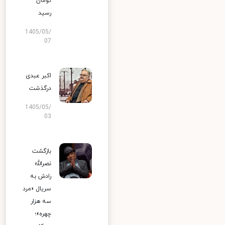
تومان
رسید
1405/05/
07
اکبر عبدی
درگذشت
1405/05/
03
بازگشت
نصرالله
رادش به
سریال «مرد
سه هزار
چهره»؛