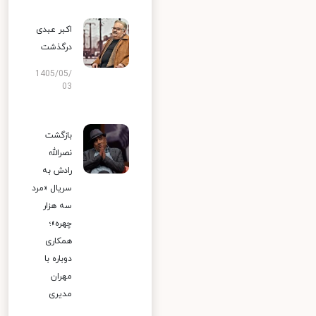
اکبر عبدی
درگذشت
1405/05/
03
بازگشت
نصرالله
رادش به
سریال «مرد
سه هزار
چهره»؛
همکاری
دوباره با
مهران
مدیری