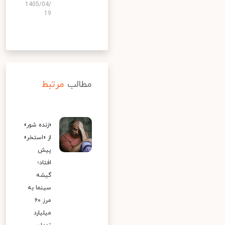
1405/04/
19
مطالب
مرتبط
«زنده شور»
از «استخر»
پیش
افتاد؛
گیشه
سینما به
مرز ۶۰
میلیارد