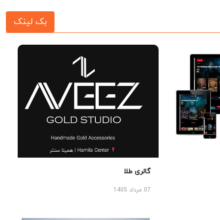
بک لینک
گالری طلا
07 مرداد 1405