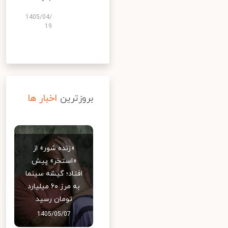
1405/04/
19
بروزترین
اخبار ها
«زنده شور» از
«استخر» پیش
افتاد؛ گیشه سینما
به مرز ۶۰ میلیارد
تومان رسید
1405/05/07