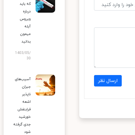
که باید
درباره
ویروس
آبله
میمون
بدانید
1403/05/
30
آسیب‌های
ارسال نظر
جبران
ناپذیر
اشعه
فرابنفش
خورشید
جدی گرفته
شود