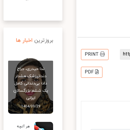
بروزترین
اخبار ها
h
PRINT
ندا حیدری، جراح
PDF
دندانپزشک هشدار
داد؛ بی‌دندانی کامل
یک ششم بزرگسالان
ایرانی
1404/09/29
هر آنچه