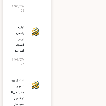
1403/05/
06
توزیع
واکسن
ایرانی
آنفلوانزا
آغاز شد
1401/07/
27
احتمال بروز
۲ موج
جدید کرونا
در فصول
سرد سال