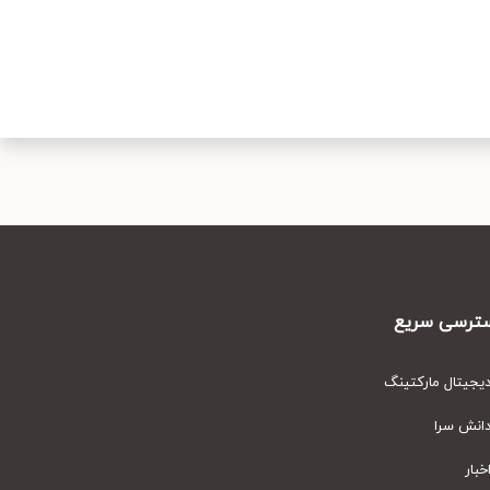
رسی سریع
یتال مارکتینگ
نش سرا
ار