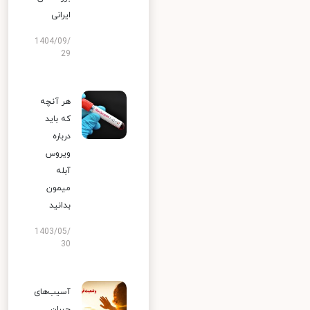
ایرانی
1404/09/
29
هر آنچه
که باید
درباره
ویروس
آبله
میمون
بدانید
1403/05/
30
آسیب‌های
جبران