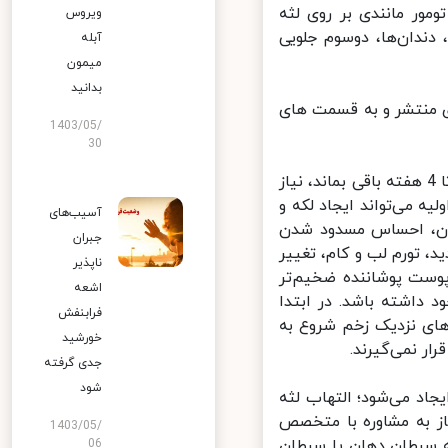
ور مانندی بر روی لثه
ویروس
ندان‌ها، دوسوم جلویی
آبله
میمون
بدانید
 منتشر و به قسمت های
1403/05/
30
لازم به ذکر است تورم یا قرمزی لثه حتما سرطان نیست، اما اگر بیش از 3 تا 4 هفته باقی بماند، نیاز
 می‌تواند ایجاد لکه و
آسیب‌های
ان، احساس مسدود شدن
جبران
تورم لب و کام، تغییر
ناپذیر
ست پوشاننده ضخیم‌تر
اشعه
اشته باشد. در ابتدا
فرابنفش
ای نزدیک زخم شروع به
خورشید
 نمی‌گیرند.
جدی گرفته
شود
اد می‌شود؛ التهاب لثه
ز به مشاوره با متخصص
1403/05/
 سرطان دهان یا سرطان
06