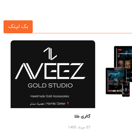
بک لینک
گالری طلا
07 مرداد 1405