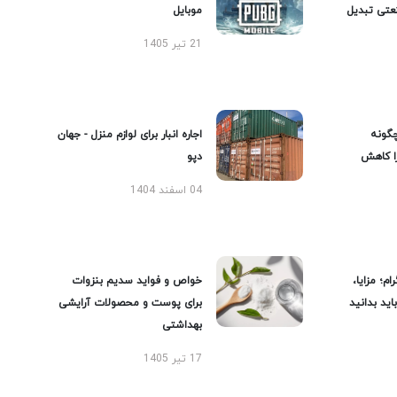
عتی تبدیل
موبایل
21 تیر 1405
گونه
اجاره انبار برای لوازم منزل - جهان
را کاهش
دپو
04 اسفند 1404
ام؛ مزایا،
خواص و فواید سدیم بنزوات
ید بدانید
برای پوست و محصولات آرایشی
بهداشتی
17 تیر 1405