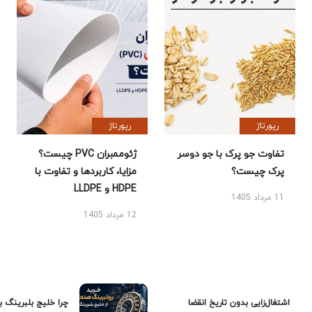
رپورتاژ
رپورتاژ
تفاوت جو پرک با جو دوسر
ژئوممبران PVC چیست؟
پرک چیست؟
مزایا، کاربردها و تفاوت با
HDPE و LLDPE
11 مرداد 1405
12 مرداد 1405
اشتغال‌زایی بدون تاریخ انقضا
چرا خلیج بلبرینگ ب