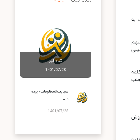
 به
سهم
یبی
شاه لیر
1401/07/28
ه معنای واقعی کلمه
جلب
عجایب‌المخلوقات؛ پرده
دوم
1401/07/28
روش
ی ادامه