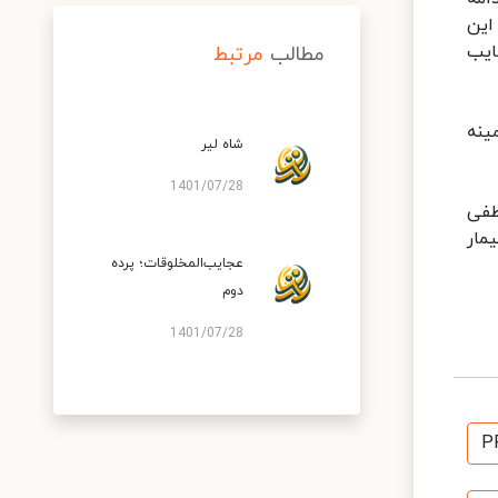
این
ایب
مطالب
مرتبط
ینه
شاه لیر
1401/07/28
طفی
مار
عجایب‌المخلوقات؛ پرده
دوم
1401/07/28
P