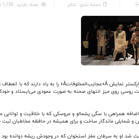
دسته بندی : تئاتر
تعداد بازدید : 1,150 نفر
تماشاگران پیگیر تئاتر حتما چهره و فیزیک آن رهبر ارکستر نمایش Â«عجایب‌المخلوقاتÂ» را به یاد دارند که ب
ولت روسی روی میز انتهای صحنه به صورت عمودی می‌ایستاد و خود
 اضافه همراهی با سگی پشمالو و عروسکی که با خلاقیت و توانایی م
قش و شمایلی ماندگار ساخت و برای همیشه در حافظه مخاطبان ثبت 
باعث شد او به سرطان مغز استخوان که در وجودش ریشه دوانده بود غ