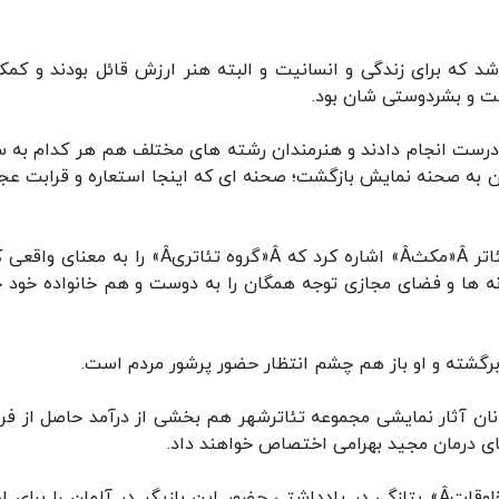
شد که برای زندگی و انسانیت و البته هنر ارزش قائل بودند و کمک
فت و بشردوستی شان بود.
ای درست انجام دادند و هنرمندان رشته های مختلف هم هر کدام به 
ان به صحنه نمایش بازگشت؛ صحنه ای که اینجا استعاره و قرابت عج
بیش از همه اینها باید به کارگردان و اعضای گروه تئاتر Â«مکثÂ» اشاره کرد که Â«گروه تئاتریÂ» را ب
نه ها و فضای مجازی توجه همگان را به دوست و هم خانواده خود 
 برگشته و او باز هم چشم انتظار حضور پرشور مردم است.
انان آثار نمایشی مجموعه تئاترشهر هم بخشی از درآمد حاصل از ف
ی درمان مجید بهرامی اختصاص خواهند داد.
رضا ثروتی، دوست بهرامی و کارگردان Â«عجایب المخلوقاتÂ» بتازگی در یادداشتی حضور این بازیگر در آلمان را برا