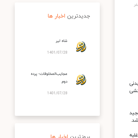
جدیدترین
اخبار ها
شاه لیر
1401/07/28
عجایب‌المخلوقات؛ پرده
دوم
ا انعطاف بدنی
کشی
1401/07/28
جید
شد.
لبه
بروزترین
اخبار ها