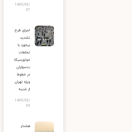
1405/05/
07
اجرای طرح
تشدید
برخورد با
تخلفات
موتورسیکل
ت‌سواران
در خطوط
ویژه تهران
از شنبه
1405/05/
03
هشدار