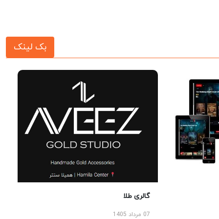
بک لینک
گالری طلا
07 مرداد 1405