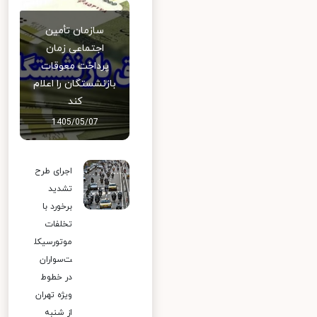
سازمان تأمین
اجتماعی زمان
پرداخت معوقات
بازنشستگان را اعلام
کند
1405/05/07
اجرای طرح
تشدید
برخورد با
تخلفات
موتورسیکل
ت‌سواران
در خطوط
ویژه تهران
از شنبه