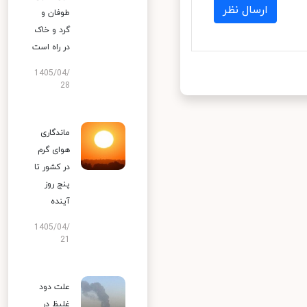
ارسال نظر
طوفان و
گرد و خاک
در راه است
1405/04/
28
ماندگاری
هوای گرم
در کشور تا
پنج روز
آینده
1405/04/
21
علت دود
غلیظ در