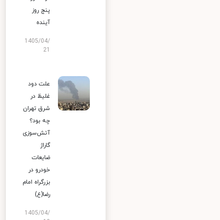
پنج روز
آینده
1405/04/
21
علت دود
غلیظ در
شرق تهران
چه بود؟
آتش‌سوزی
گاراژ
ضایعات
خودرو در
بزرگراه امام
رضا(ع)
1405/04/