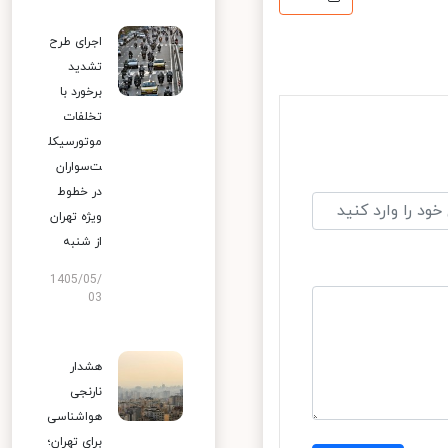
اجرای طرح
تشدید
برخورد با
تخلفات
موتورسیکل
ت‌سواران
در خطوط
ویژه تهران
از شنبه
1405/05/
03
هشدار
نارنجی
هواشناسی
برای تهران؛