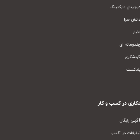
یتال مارکتینگ
نش سرا
ار
رسانه ای
دشگری
دکست
ری در کسب و کار
ی رایگان
یغات در آفتاب