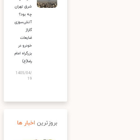
شرق تهران
چه بود؟
آتش‌سوزی
گاراژ
ضایعات
خودرو در
بزرگراه امام
رضا(ع)
1405/04/
19
بروزترین
اخبار ها