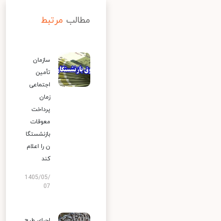
مطالب
مرتبط
سازمان
تأمین
اجتماعی
زمان
پرداخت
معوقات
بازنشستگا
ن را اعلام
کند
1405/05/
07
اجرای طرح