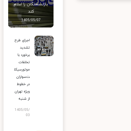
بازنشستگان را اعلام
کند
1405/05/07
اجرای طرح
تشدید
برخورد با
تخلفات
موتورسیکل
ت‌سواران
در خطوط
ویژه تهران
از شنبه
1405/05/
03