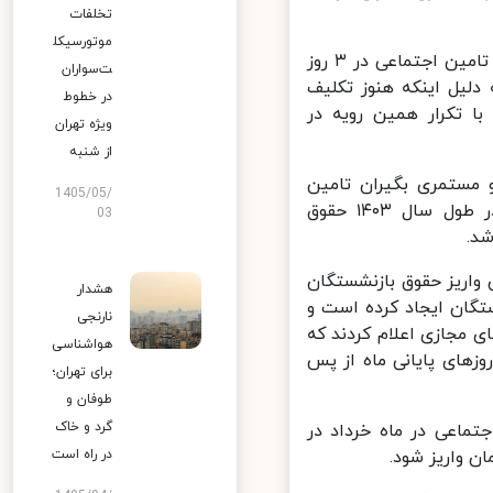
تخلفات
موتورسیکل
اقتصادآنلاین نوشت: در ماه‌ فروردین حقوق بازنشستگان و مستمری بگیران تامین اجتماعی در ۳ روز
ت‌سواران
لیل اینکه هنوز تکلیف
در خطوط
وزه اعمال شده اما با تکرار همین رویه در
ویژه تهران
از شنبه
گان و مستمری بگیران تامین
1405/05/
اجتماعی تا ۳ روز پایانی ماه به تعویق بیفتد. این در حالی است که در طول سال‌ ۱۴۰۳ حقوق
03
.
اریز حقوق بازنشستگان
هشدار
گان ایجاد کرده است و
نارنجی
مجازی اعلام کردند که
هواشناسی
زهای پایانی ماه از پس
برای تهران؛
طوفان و
گرد و خاک
ماعی در ماه خرداد در
در راه است