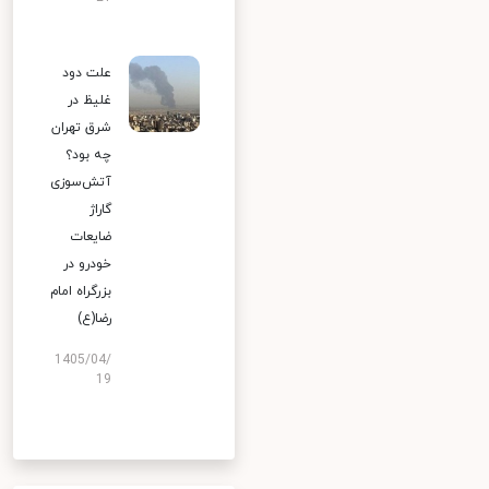
علت دود
غلیظ در
شرق تهران
چه بود؟
آتش‌سوزی
گاراژ
ضایعات
خودرو در
بزرگراه امام
رضا(ع)
1405/04/
19