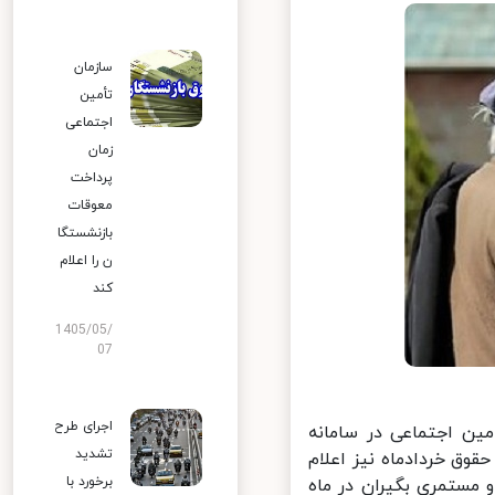
سازمان
تأمین
اجتماعی
زمان
پرداخت
معوقات
بازنشستگا
ن را اعلام
کند
1405/05/
07
اجرای طرح
ستگان تامین اجتماعی در سامانه
تشدید
ق خردادماه نیز اعلام
برخورد با
مستمری بگیران در ماه