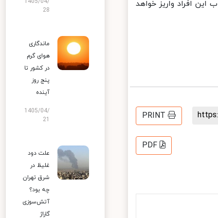
1405/04/
این افراد واریز خواهد
28
ماندگاری
هوای گرم
در کشور تا
پنج روز
آینده
1405/04/
http
PRINT
21
PDF
علت دود
غلیظ در
شرق تهران
چه بود؟
آتش‌سوزی
گاراژ