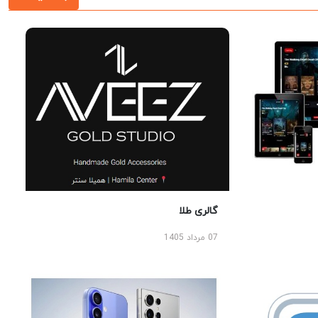
گالری طلا
07 مرداد 1405