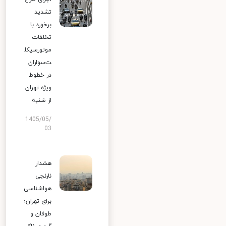
تشدید
برخورد با
تخلفات
موتورسیکل
ت‌سواران
در خطوط
ویژه تهران
از شنبه
1405/05/
03
هشدار
نارنجی
هواشناسی
برای تهران؛
طوفان و