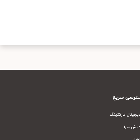
رسی سریع
یتال مارکتینگ
نش سرا
ار