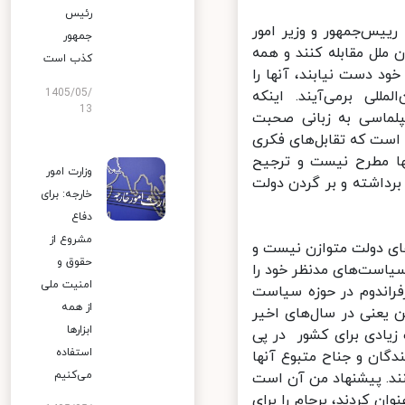
رئیس
س‌جمهور و وزیر امور
جمهور
ملل مقابله کنند و همه
کذب است
ود دست نیابند، آنها را
1405/05/
ی برمی‌آیند. اینکه
13
لماسی به زبانی صحبت
ست که تقابل‌های فکری
 مطرح نیست و ترجیح
وزارت امور
داشته و بر گردن دولت
خارجه: برای
دفاع
مشروع از
ی دولت متوازن نیست و
حقوق و
یاست‌های مدنظر خود را
امنیت ملی
اندوم در حوزه سیاست
از همه
 یعنی در سال‌های اخیر
ابزارها
یادی برای کشور در پی
استفاده
ان و جناح متبوع آنها
می‌کنیم
د. پیشنهاد من آن است
 کردند، برجام را برای