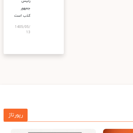
رئیس
جمهور
کذب است
1405/05/
13
رپورتاژ