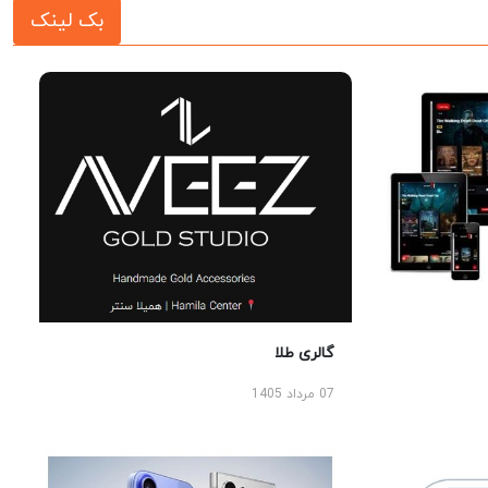
بک لینک
گالری طلا
07 مرداد 1405