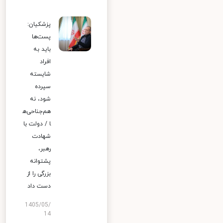
پزشکیان:
پست‌ها
باید به
افراد
شایسته
سپرده
شود، نه
هم‌جناحی‌ه
ا / دولت با
شهادت
رهبر،
پشتوانه
بزرگی را از
دست داد
1405/05/
14