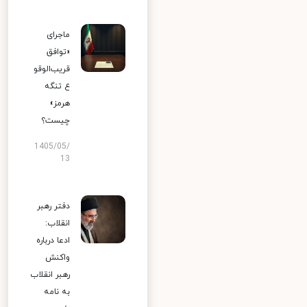
ماجرای
«توافق
قریب‌الوقو
ع تنگه
هرمز»
چیست؟
1405/05/
13
دفتر رهبر
انقلاب:
ادعا درباره
واکنش
رهبر انقلاب
به نامه