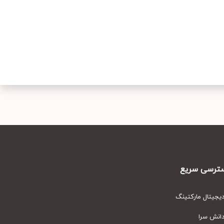
رسی سریع
یتال مارکتینگ
نش سرا