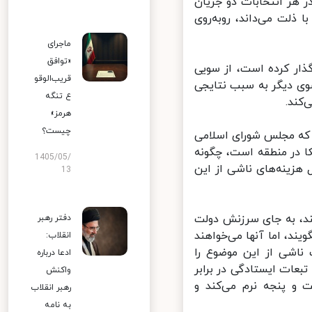
 هر انتخابات دو جریان
لت می‌داند، روبه‌روی
ماجرای
«توافق
ذار کرده است، از سویی
قریب‌الوقو
وی دیگر به سبب نتایجی
ع تنگه
ند.
هرمز»
چیست؟
 که مجلس شورای اسلامی
ا در منطقه است، چگونه
1405/05/
زینه‌های ناشی از این
13
د، به جای سرزنش دولت
دفتر رهبر
، اما آنها می‌خواهند
انقلاب:
ناشی از این موضوع را
ادعا درباره
بعات ایستادگی در برابر
واکنش
و پنجه نرم می‌کند و
رهبر انقلاب
به نامه