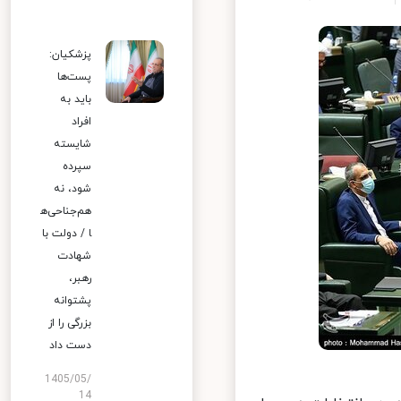
پزشکیان:
پست‌ها
باید به
افراد
شایسته
سپرده
شود، نه
هم‌جناحی‌ه
ا / دولت با
شهادت
رهبر،
پشتوانه
بزرگی را از
دست داد
1405/05/
14