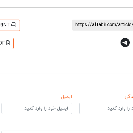
https://aftabir.com/artic
RINT
DF
دگی
ایمیل