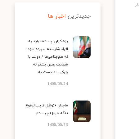
جدیدترین
اخبار ها
پزشکیان: پست‌ها باید به
افراد شایسته سپرده شود،
نه هم‌جناحی‌ها / دولت با
شهادت رهبر، پشتوانه
بزرگی را از دست داد
1405/05/14
ماجرای «توافق قریب‌الوقوع
تنگه هرمز» چیست؟
1405/05/13