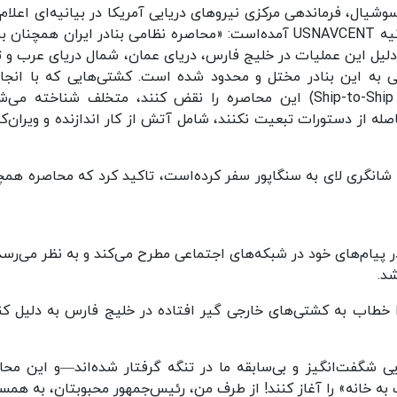
وشیال، فرماندهی مرکزی نیروهای دریایی آمریکا در بیانیه‌ای اعلام 
که محاصره دریایی ایران همچنان برقرار است. در بیانیه USNAVCENT آمده‌است: «محاصره نظامی بنادر ایران همچنا
ک منطقه محدودشده (Restricted Area) به دلیل این عملیات در خلیج فارس، دریای عمان، شمال دریای عرب و
 به این بنادر مختل و محدود شده است. کشتی‌هایی که با انجام
مشارکت در «انتقال کشتی به کشتی» (Ship-to-Ship Transfers) این محاصره را نقض کنند، متخلف شناخته م
اصله از دستورات تبعیت نکنند، شامل آتش از کار اندازنده و ویران‌کن
گری لای به سنگاپور سفر کرده‌است، تاکید کرد که محاصره همچ
پیام‌های خود در شبکه‌های اجتماعی مطرح می‌کند و به نظر می‌رسد
شد.
ا خطاب به کشتی‌های خارجی گیر افتاده در خلیج فارس به دلیل کن
ی شگفت‌انگیز و بی‌سابقه ما در تنگه گرفتار شده‌اند—و این محا
ه خانه» را آغاز کنند! از طرف من، رئیس‌جمهور محبوبتان، به همسر