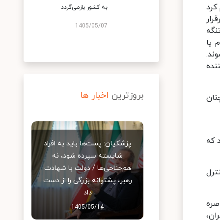
کرد
به کشور بازمی‌گردد
ن برقرار
1405/05/07
 تنگه
 یا
ی‌شوند.
نده
بروزترین
اخبار ها
نان
 که
پزشکیان: پست‌ها باید به افراد
شایسته سپرده شود، نه
هم‌جناحی‌ها / دولت با شهادت
ترل
رهبر، پشتوانه بزرگی را از دست
داد
صره
1405/05/14
ان،