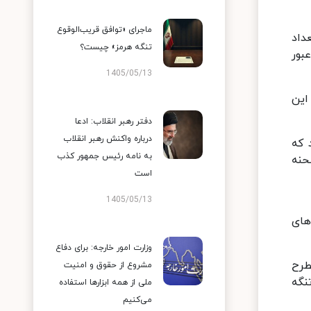
ماجرای «توافق قریب‌الوقوع
داد
تنگه هرمز» چیست؟
راه عبور
1405/05/13
 این
دفتر رهبر انقلاب: ادعا
درباره واکنش رهبر انقلاب
 که
به نامه رئیس جمهور کذب
حنه
است
1405/05/13
های
وزارت امور خارجه: برای دفاع
طرح
مشروع از حقوق و امنیت
نگه
ملی از همه ابزارها استفاده
می‌کنیم