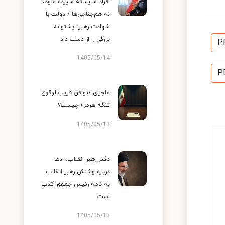
افراد شایسته سپرده شود،
نه هم‌جناحی‌ها / دولت با
شهادت رهبر، پشتوانه
بزرگی را از دست داد
P
1405/05/14
P
ماجرای «توافق قریب‌الوقوع
تنگه هرمز» چیست؟
1405/05/13
دفتر رهبر انقلاب: ادعا
درباره واکنش رهبر انقلاب
به نامه رئیس جمهور کذب
است
1405/05/13