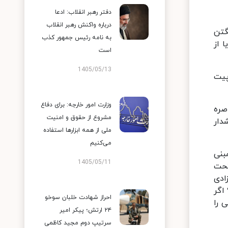
دفتر رهبر انقلاب: ادعا
درباره واکنش رهبر انقلاب
گتن
به نامه رئیس جمهور کذب
 از
است
1405/05/13
پیت
وزارت امور خارجه: برای دفاع
صره
مشروع از حقوق و امنیت
دار
ملی از همه ابزارها استفاده
می‌کنیم
بنی
1405/05/11
تحت
ادی
 اگر
احراز شهادت خلبان سوخو
 را
۲۴ ارتش؛ پیکر امیر
سرتیپ دوم مجید کاظمی