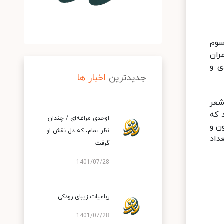
سوم
عران
ی و
جدیدترین
اخبار ها
شعر
 که
اوحدی مراغه‌ای / چندان
ن و
نظر تمام، که دل نقش او
داد
گرفت
1401/07/28
رباعیات زیبای رودکی
1401/07/28