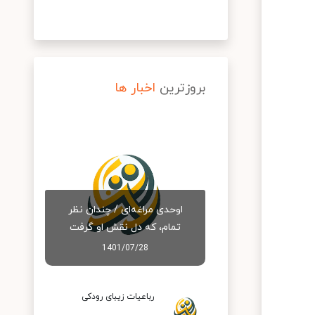
بروزترین
اخبار ها
اوحدی مراغه‌ای / چندان نظر
تمام، که دل نقش او گرفت
1401/07/28
رباعیات زیبای رودکی