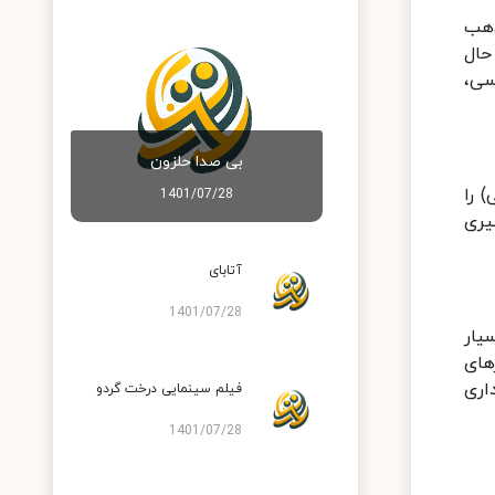
ذهب
حال
سی،
بی صدا حلزون
 را
1401/07/28
یری
آتابای
1401/07/28
یار
های
اری
فیلم سینمایی درخت گردو
1401/07/28