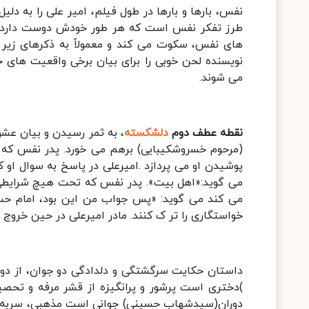
نفس، بارها و بارها در طول فیلم، امیر علی را به دل
طرز تفکر نفس است که هر طور خودش دوست دارد به 
های نفس، سکوت می کند و معمولاً به ذکرهای زیر ل
نویسنده لحن خوبی را برای بیان برخی واقعیت های جا
می شوند.
نقطه عطف دو
م
دلشکسته
، به ثمر رسیدن
و بیان عشق
(مرحوم خسروشکیبایی) برهم می خورد. پدر نفس که ا
پوشیدن او می پردازد .امیرعلی در پاسخ به سوال او ک
می گوید:«اهل بیت». پدر نفس که تحت هیچ شرایطی ا
می کند می گوید: «پس جواب من این بود، امام حس
خواستگاری را تر ک کنند. مادر امیرعلی در حین خروج 
داستان حکایت سرگشتگی و دلدادگی دو جوان، از دوق
)دختری است پرشور و پرانگیزه از قشر مرفه و تحصیل
دوران(سیدشهاب حسینی) جوانی است مذهبی، سربه زی