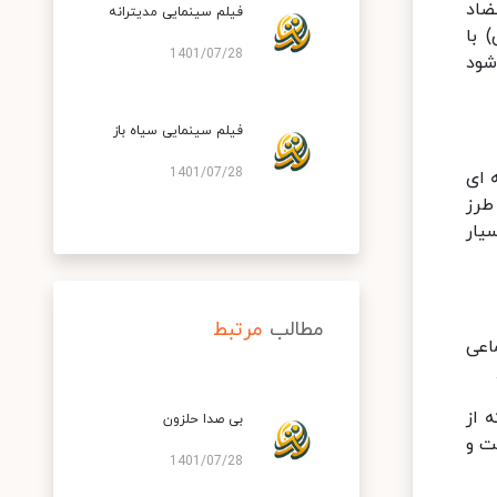
ضاد
فیلم سینمایی مدیترانه
دران) با
1401/07/28
شود
فیلم سینمایی سیاه باز
1401/07/28
 ای
طرز
یار
مطالب
مرتبط
اعی
 از
بی صدا حلزون
ت و
1401/07/28