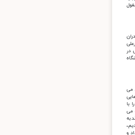
غول
ران
علی
 در
گاه
 می
ایی
 با
 می
.به
یم،
د و