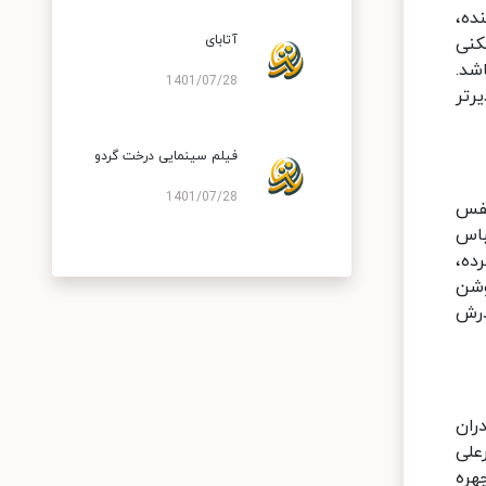
ده،
آتابای
کنی
شد.
1401/07/28
رتر
فیلم سینمایی درخت گردو
1401/07/28
نفس
باس
ده،
وشن
درش
ران
علی
هره