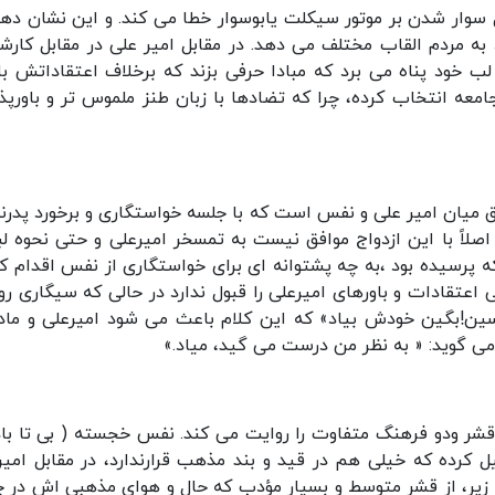
یل سوار شدن بر موتور سیکلت یابوسوار خطا می کند. و این نشان دهن
مردم القاب مختلف می دهد. در مقابل امیر علی در مقابل کارش
ب خود پناه می برد که مبادا حرفی بزند که برخلاف اعتقاداتش با
معه انتخاب کرده، چرا که تضادها با زبان طنز ملموس تر و باورپذی
 میان امیر علی و نفس است که با جلسه خواستگاری و برخورد پدر
صلاً با این ازدواج موافق نیست به تمسخر امیرعلی و حتی نحوه ل
ه پرسیده بود ،به چه پشتوانه ای برای خواستگاری از نفس اقدام کر
عتقادات و باورهای امیرعلی را قبول ندارد در حالی که سیگاری ر
ین!بگین خودش بیاد» که این کلام باعث می شود امیرعلی و ما
می گوید: « به نظر من درست می گید، میاد.»
شر ودو فرهنگ متفاوت را روایت می کند. نفس خجسته ( بی تا باد
 کرده که خیلی هم در قید و بند مذهب قرارندارد، در مقابل امیر
ر، از قشر متوسط و بسیار مؤدب که حال و هوای مذهبی اش در چ