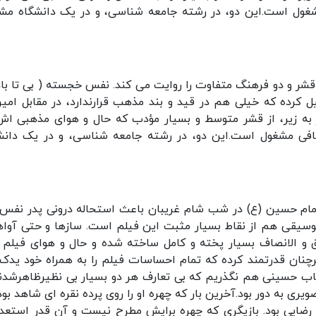
غول است.این دو، در رشته جامعه شناسی، و در یک دانشگاه مش
شر و دو فرهنگ متفاوت را روایت می کند. نفس خجسته ( بی تا باد
 کرده که خیلی هم در قید و بند مذهب قرارندارد، در مقابل امیر
ه زیر، از قشر متوسط و بسیار مؤدب که حال و هوای مذهبی اش
فی مشغول است.این دو، در رشته جامعه شناسی، و در یک دانش
مام حسین (ع) در شب شام غریبان باعث استحاله درونی پدر نفس
موسیقی هم از نقاط بسیار مثبت این فیلم است. سازها و حتی آواه
و الانصاف بسیار پخته و کامل ساخته شده و حال و هوای فیلم را
چنان قدرتمند کرده که تمام احساسات فیلم را به همراه خود یدک
شهاب حسینی هم نگذریم که بی تعارف هر دو بسیار بی نظیرظاهرشدند
ری به دور بود.آخرین بار که چهره او را روی پرده نقره ای شاهد بود
ایی بود. بازیگری که چهره برایش مطرح نیست و آن قدر استعدا