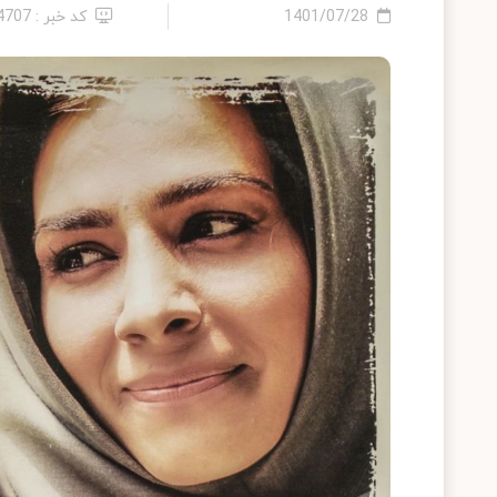
1401/07/28
کد خبر : 14707