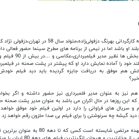
فیلم بی صدا حلزون محصول سال 1398 کشور ایران به کارگردانی بهرنگ دزفولی‌زاده،متولد سال 58 در تهران،
بلند او باشد اما در نیمی از برنامه های مطرح سینما حضور فعالی دا
چه تلویزیون و چه شبکه نمایش خانگی او در تمامی بخش ها نظیر مدیر فیلمب
د خود را آماده نمایش دارد او که پیشتر در پشت صحنه در فیلمبرد
خش هم موفق به دریافت جایزه گردیده باید دید فیلم خودش
خیر؟
 هم نیز به عنوان مدیر فلمبرداری نیز حضور داشته و اگر بخوا
ار که این روزها در حال اکران می باشد به عنوان مدیر پشت صحنه ح
م و سریال های فراوانی را دارد در اولین فیلم خود موفق خواهد
د و دید گیشه چه سرنوشتی را برای فیلم بی صدا حلزون رقم خواهد زد.
تهیه کنندگی فیلم سینمایی بی صدا حلزون نیز بر عهده مرتضی شایسته است کسی که تا دهه 80 به
کننده فیلم ها ایرانی حضور فعالی داشت بیش از نیمی از جذابترین و هیجان انگیزترین فی