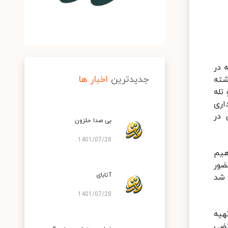
دزفولی نژاد که در
جدیدترین
اخبار ها
شته
رداری،عکاسی و …در بیش از 90 فیلم و تله
اری
 در
بی صدا حلزون
1401/07/28
هیم
ضور
آتابای
 شد
1401/07/28
 عنوان برترین تهیه
لم های دهه 80 ایران را مرتضی