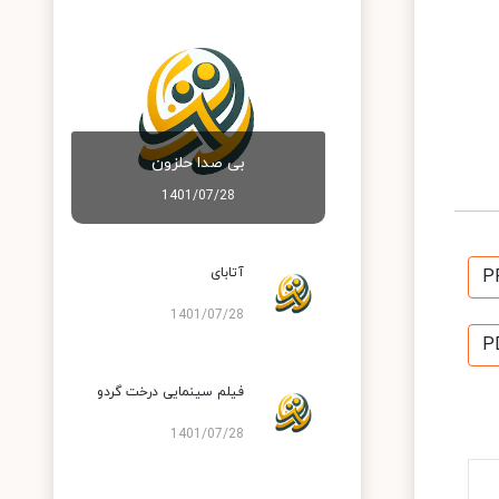
بی صدا حلزون
1401/07/28
آتابای
P
1401/07/28
P
فیلم سینمایی درخت گردو
1401/07/28