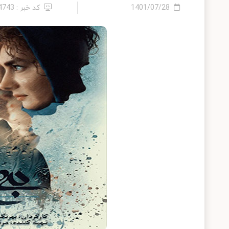
1401/07/28
کد خبر : 14743