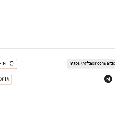
https://aftabir.com/art
RINT
DF