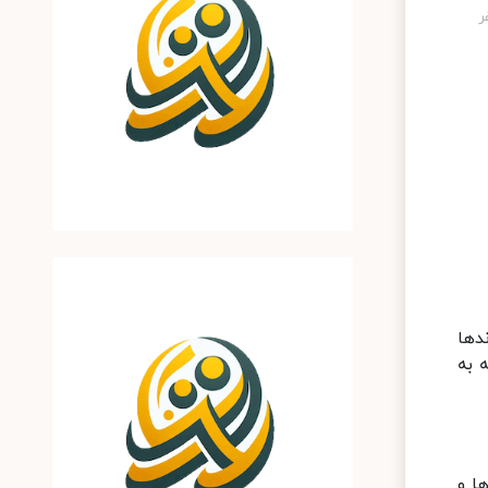
دها
ه به
ا و