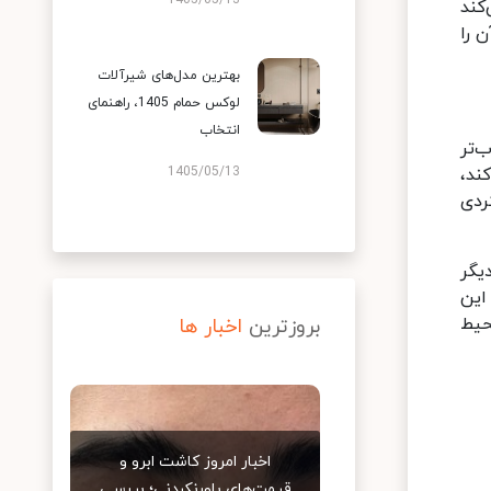
1405/05/13
‌کند
ن را
بهترین مدل‌های شیرآلات
لوکس حمام 1405، راهنمای
انتخاب
Ad، ساده‌تر و محبوب‌تر
ند،
1405/05/13
لکردی
دیگر
 این
حیط
بروزترین
اخبار ها
اخبار امروز کاشت ابرو و
قیمت‌های باورنکردنی؛ بررسی