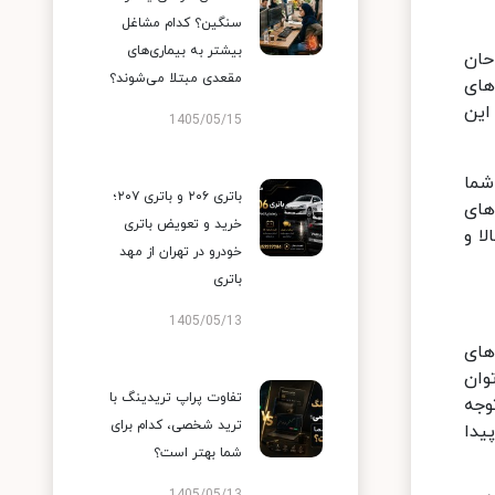
سنگین؟ کدام مشاغل
بیشتر به بیماری‌های
ز سوی طراحان
مقعدی مبتلا می‌شوند؟
های
این
1405/05/15
شما
باتری ۲۰۶ و باتری ۲۰۷؛
های
خرید و تعویض باتری
ا و
خودرو در تهران از مهد
باتری
1405/05/13
 طراحی‌های
وان
تفاوت پراپ تریدینگ با
وجه
ترید شخصی، کدام برای
یدا
شما بهتر است؟