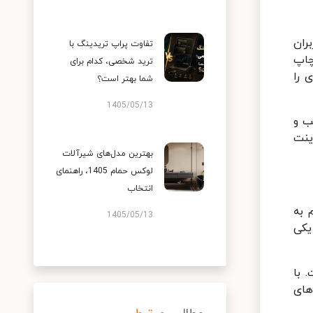
بران
تفاوت پراپ تریدینگ با
چاپ
ترید شخصی، کدام برای
 را
شما بهتر است؟
1405/05/13
سب و
ینت
بهترین مدل‌های شیرآلات
لوکس حمام 1405، راهنمای
انتخاب
رم به
1405/05/13
یکی
 با
‌های