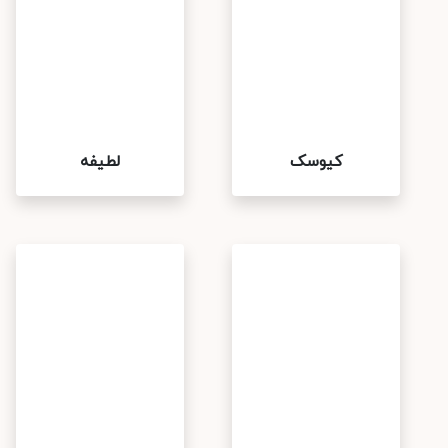
کیوسک
لطیفه