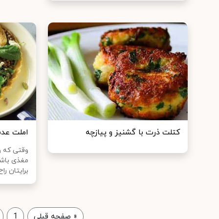
کتلت ذرت با گشنیز و پیازچه
املت عد
وقتی که و
مغذی باشن
برایتان راح.
«
صفحه قبلی
1