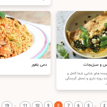
س و سبزیجات
دمی بلغور
عده های غذایی شما کامل و
د روزه داری و تحمل گرسنگی
..
...
...
19
11
10
9
8
7
6
5
2