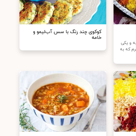
کوکوی چند رنگ با سس آب‌لیمو و
خامه
 و یکی
م که به