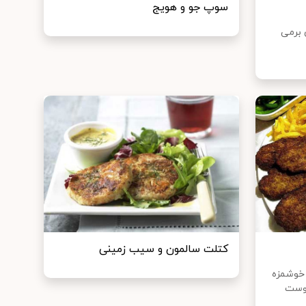
سوپ جو و هویج
 برمی
کتلت سالمون و سیب زمینی
 خوشمزه
دوست