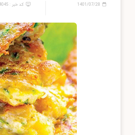
1401/07/28
کد خبر : 14045