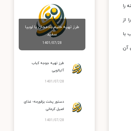
ه را
 از
طرز تهیه حلیم بادمجان با لوبیا
 با
سفید
1401/07/28
 آن
طرز تهیه جوجه کباب
آلبالویی
1401/07/28
دستور پخت بزقورمه؛ غذای
اصیل کرمانی
1401/07/28