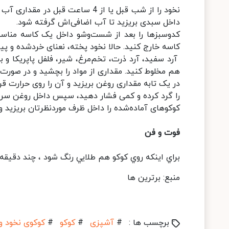
نخود را از شب قبل یا از 4 ساعت 
داخل سبدی بریزید تا آب اضافی‌اش گرفته شود.
کدوسبزها را بعد از شست‌وشو داخل یک کاسه مناسب 
کاسه خارج کنید. حالا نخود پخته، نعنای خردشده و پیا
آرد سفید، آرد ذرت، تخم‌مرغ، شیر، فلفل پاپریکا و ب
هم مخلوط کنید. مقداری از مواد را بچشید و در صورت 
در یک تابه مقداری روغن بریزید و آن را روی حرارت قرا
را گرد کرده و کمی فشار دهید، سپس داخل روغن سرخ 
کوکوهای آماده‌شده را داخل ظرف موردنظرتان بریزید و
فوت و فن
براي اينكه روي كوكو هم طلايي رنگ شود ، چند دقيقه 
منبع: برترین ها
برچسب ها :
#
آشپزی
#
کوکو
#
کوکوی نخود و