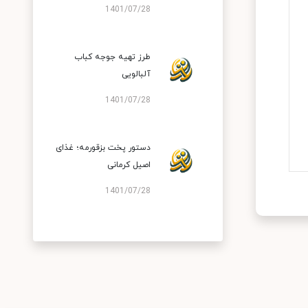
1401/07/28
طرز تهیه جوجه کباب
آلبالویی
1401/07/28
دستور پخت بزقورمه؛ غذای
اصیل کرمانی
1401/07/28