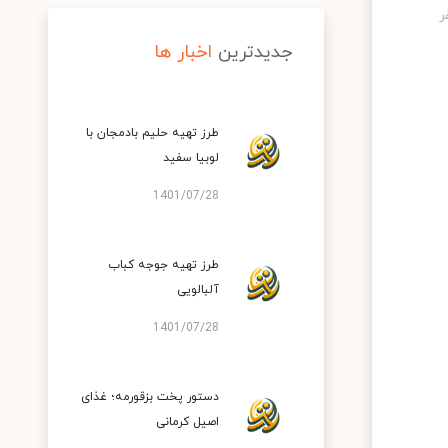
جدیدترین
اخبار ها
طرز تهیه حلیم بادمجان با
لوبیا سفید
1401/07/28
طرز تهیه جوجه کباب
آلبالویی
1401/07/28
دستور پخت بزقورمه؛ غذای
اصیل کرمانی