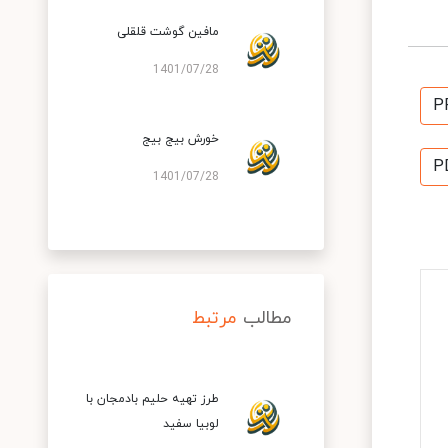
مافین گوشت قلقلی
1401/07/28
P
خورش بیج بیج
P
1401/07/28
مطالب
مرتبط
طرز تهیه حلیم بادمجان با
لوبیا سفید