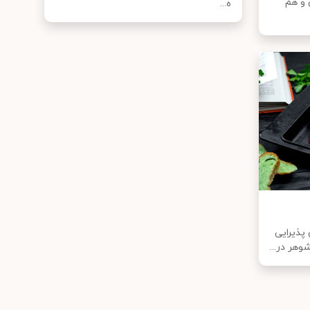
 و هم
ه...
 پذیرایی
وهر در...