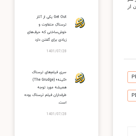
 از
Get Out یکی از آثار
ترسناکِ متفاوت و
خوش‌ساختی که حرف‌های
زیادی برای گفتن دارد
1401/07/28
سری فیلم‌های ترسناک
P
«کینه» (The Grudge)
همیشه مورد توجه
P
طرفداران فیلم ترسناک بوده
است.
1401/07/28