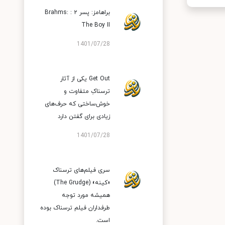
براهامز: پسر ۲ : Brahms:
The Boy II
1401/07/28
Get Out یکی از آثار
ترسناکِ متفاوت و
خوش‌ساختی که حرف‌های
زیادی برای گفتن دارد
1401/07/28
سری فیلم‌های ترسناک
«کینه» (The Grudge)
همیشه مورد توجه
طرفداران فیلم ترسناک بوده
است.