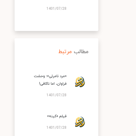
1401/07/28
مطالب
مرتبط
«مرد نامرئی»؛ وحشت
فراوان، اما ناکافی!
1401/07/28
فیلم «کینه»
1401/07/28