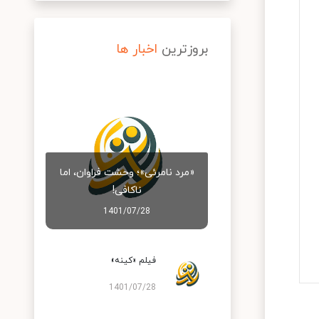
بروزترین
اخبار ها
«مرد نامرئی»؛ وحشت فراوان، اما
ناکافی!
1401/07/28
فیلم «کینه»
1401/07/28