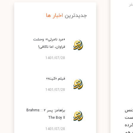
جدیدترین
اخبار ها
«مرد نامرئی»؛ وحشت
فراوان، اما ناکافی!
1401/07/28
فیلم «کینه»
1401/07/28
ی بدجنس
براهامز: پسر ۲ : Brahms:
است
The Boy II
رده
1401/07/28
 هم