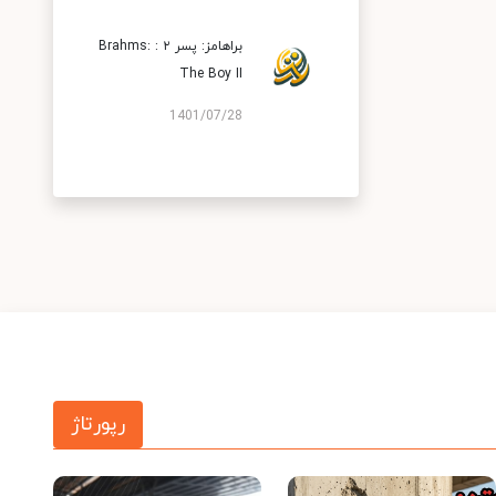
براهامز: پسر ۲ : Brahms:
The Boy II
1401/07/28
رپورتاژ