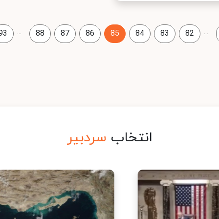
...
...
93
88
87
86
85
84
83
82
انتخاب
سردبیر