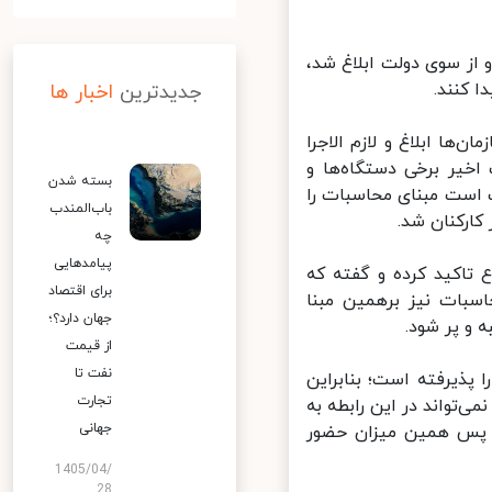
از سوی دولت ابلاغ شد،
جدیدترین
اخبار ها
ا ابلاغ و لازم الاجرا
یر برخی دستگاه‌ها و
بسته شدن
است مبنای محاسبات را
باب‌المندب
رکنان شد.
چه
پیامدهایی
تاکید کرده و گفته که
برای اقتصاد
 از ۷:۳۰ تا ۱۴:۳۰ است باید محاسبات نیز برهمین مبنا
جهان دارد؟؛
و پر شود.
از قیمت
نفت تا
وده و خود آن را پذیرفته است؛ بنابراین
تجارت
‌تواند در این رابطه به
جهانی
 پس همین میزان حضور
1405/04/
28