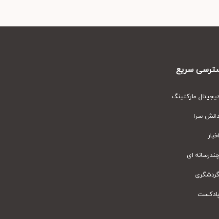
رسی سریع
یتال مارکتینگ
نش سرا
ار
رسانه ای
دشگری
دکست