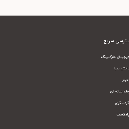
رسی سریع
یتال مارکتینگ
نش سرا
ار
رسانه ای
دشگری
دکست