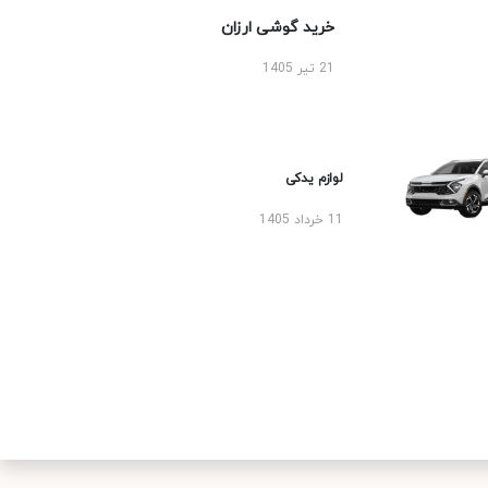
خرید گوشی ارزان
21 تیر 1405
لوازم یدکی
11 خرداد 1405