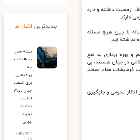
 ارجحیت داشته و دارد
 دارند.
جدیدترین
اخبار ها
ر صحبت‌های سخنگوی دولت هم تاکید شد در قرارداد ۲۵ ساله با چین هیچ مسئله
نداشته ایم.
بسته شدن
بهره برداری به نفع
باب‌المندب
می در جهان هستند، بی
چه
ب فرمایشات مقام معظم
پیامدهایی
برای اقتصاد
جهان دارد؟؛
افکار عمومی و جلوگیری
از قیمت
نفت تا
تجارت
جهانی
1405/04/
28