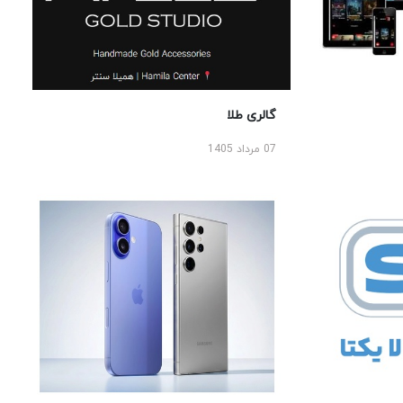
گالری طلا
07 مرداد 1405