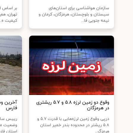
سازمان هواشناسی برای استان‌های
بر اساس ا
سیستان و بلوچستان، هرمزگان، کرمان و
نیمه جنوبی فا...
کیفیت ه...
وقوع دو زمین لرزه ۵.۸ و ۵.۷ ریشتری
آخرین وض
در هرمزگان
فارس
درپی وقوع زمین لرزه‌هایی با قدرت ۵.۷ و
رییس سازم
۵.۸ ریشتر در محدوده بندر خمیر استان
وضعیت منا
هرمزگ...
استان فارس