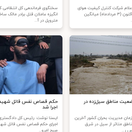
علام شرکت کنترل کیفیت هوای
سخنگوی فرماندهی کل انتظامی ک
تهران، هم‌اکنون (۳ مردادماه) میانگین
انگیزه عاملان قتل برادر مالک سا
متروپل در آ...
عیت مناطق سیل‌زده در
حکم قصاص نفس قاتل شهید 
اجرا شد
ان مدیریت بحران کشور آخرین
ایسنا نوشت: رئیس کل دادگستری 
طق متاثر از سیل در شرق
اجرای حکم قصاص نفس قاتل شهید
 ر...
صبح امرو...