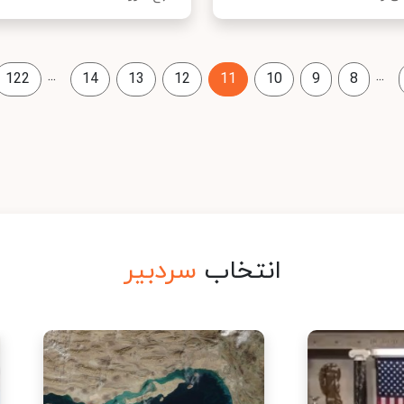
...
...
122
14
13
12
11
10
9
8
انتخاب
سردبیر