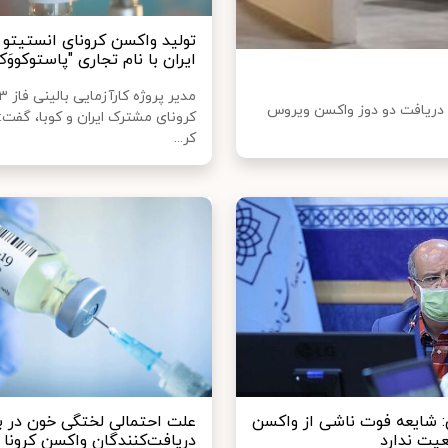
تولید واکسن کرونای انستیتو 
ایران با نام تجاری "پاستوکووَک
از دریافت دو دوز واکسن ویروس
کرونای مشترک ایران و کوبا، گفت:
کر...
ی: شایعه فوت ناشی از واکسن
علت احتمالی لختگی خون در بر
عیت ندارد
دریافت‌کنندگان واکسن کرونا