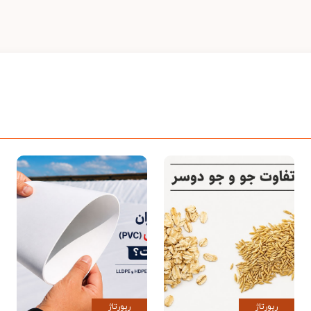
رپورتاژ
رپورتاژ