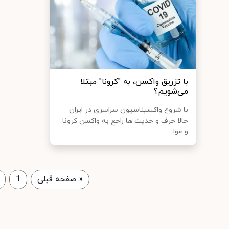
با تزریق واکسن، به "کرونا" مبتلا
می‌شویم؟
با شروع واکسیناسیون سراسری در ایران
حالا حرف و حدیث ها راجع به واکسن کرونا
و عوا...
«
صفحه قبلی
1