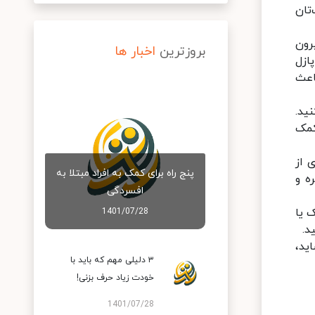
تان
رون
بروزترین
اخبار ها
ازل
اعث
ید.
کمک
ی از
پنج راه برای کمک به افراد مبتلا به
ه و
افسردگی
 یا
1401/07/28
د.
اید،
۳ دلیلی مهم که باید با
خودت زیاد حرف بزنی!
1401/07/28