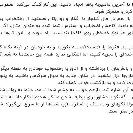
 تا آخرین ماهیچه پا‌ها انجام دهید. این کار کمک می‌کند اضطراب‌
کردن، متمرکز شود.
از هم در حال کلنجار با افکار و روان‌تان هستید از رختخواب بی
د که باعث کاهش اضطراب و استرس شما شود به عنوان مثال، اگر پ
 هر نوع خط‌خطی روی کاغذ) بنویسید، راه بروید و... این کار‌ها ب
ینید. فکر‌ها را آهسته‌آهسته بگویید و به خودتان در آینه نگاه کن
‌ای را تجربه کنید، اما اشکالی ندارد. همه این حالت‌ها به شما 
ز و بالش‌تان را برداشته و از اتاق یا رختخواب خودتان به نقطه دیگر
ان‌جا دراز بکشید. در مکان جدید به دنبال سرگرمی باشید. به پنجر
حرف کرده و به بازگشت خواب کمک کند.
 به آن اشاره شد، بازهم خواب به چشم شما نیامد، حتما به روانپزشک
نی یا گفتگو با مشاور برای برطرف شدن مشکل هجوم افکار داشته باشی
عمولا فکر‌های وحشتناک و اضطراب‌آور، شب‌ها از ما سراغ می‌گیرند. ش
ر مغز است.