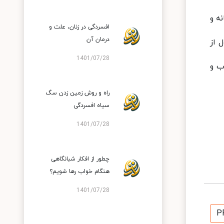
ه و
افسردگی در زنان، علت و
درمان آن
ل از
1401/07/28
ب و
راه و روش زمین زدن سگ
سیاه افسردگی
1401/07/28
چطور از افکار شبانگاهی
هنگام خواب رها شویم؟
1401/07/28
P