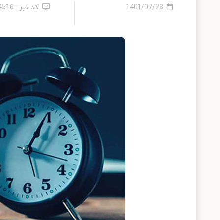
1401/07/28
کد خبر : 14516