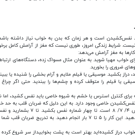
 نفس‌کشیدن است و هر زمان که بدن به خواب نیاز داشته باشد. 
نیست. شرایط زندگی امروز، طوری نیست که مغز از آرامش کامل برخور
کار‌ها به مغز آرامش می‌دهد:
خواب مهیا شوید. به عنوان مثال مسواک زده، دستگاه‌های ارتباطی
‌های ضروری را بخورید.
راز بکشید. موسیقی یا فیلم ملایم و آرام بخشی را شنیده یا ببینی
 یا فیلم را متوقف کرده و چشم‌ها را ببندید. حتی اگر چراغ ا
ه برای کنترل استرس یا خشم به شیوه خاصی باید نفس کشید، اما ش
س‌کشیدن خاصی وجود دارد. به این دلیل که ضربان قلب به حد خ
برسد تا بدن به سمت خواب برود. این روش، شمارش ۴/ ۷/ ۸ است. تا چهار شماره نفس بکشید.
حبس کنید و تا هشت شماره نفس را عمیق بیرون دهید. این کار را ۵ تا ۷ بار انجام دهید. به‌ تدریج ضربان قلب
اب دراز کشیده‌اید بهتر است به پشت بخوابید از سر شروع کرده و 