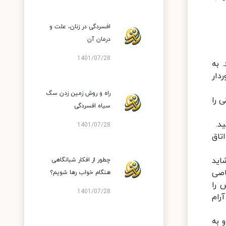
افسردگی در زنان، علت و
درمان آن
1401/07/28
به‌
دار
راه و روش زمین زدن سگ
 را
سیاه افسردگی
د.
1401/07/28
تاق
اید
چطور از افکار شبانگاهی
اصی
هنگام خواب رها شویم؟
 تا ۷ بشمارید و نفس را
1401/07/28
 شما آرام
به‌