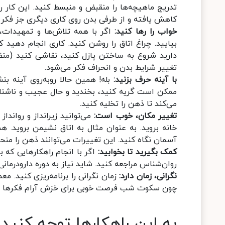
تدریج ماهیچه‌ها را منقبض و منبسط کنید. این کار را
کاهش یافته و از طرفی بدن روی کاری دیگری جز فکر 
خواب را رها کنید:
اگر با همه تلاش‌ها و تمهیدات، ب
بیایید. چراغ اتاق را روشن کنید. کاری انجام دهی
دارید شروع به ساختن پازل کنید، نقاشی کنید (منظور
تغییر شرایط بدن و انحراف فکر می‌شود.
با آینه حرف بزنید:
بله! همین حالا روبه‌روی آینه بنش
ممکن است گریه کنید، بخندید و حال عجیب و ناشناخته
می‌کند تا ذهن را تخلیه کنید.
تغییر مکان، خوب است:
می‌توانید زیرانداز و رواندا
خانه بروید. به عنوان مثال به اتاق نشیمن بروید. هم
آسمان نگاه کنید. این تغییرات می‌توانند ذهن را من
کمک بگیرید تا بخوابید:
اگر با انجام راهکار‌هایی که
روان‌شناس مراجعه کنید. شاید نیاز به دوره دارودرما
نگرانی، زمان دارد:
زمان نگرانی را برنامه‌ریزی کنید. م
چون سکوت شب فرصت خوبی برای خزش آرام فکر‌ها د
به این راهکار‌ها توجه کنید