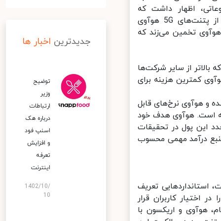
بوعاتی، اظهار داشت که
تولیدکنندگان گوشی‌های هوشمند باید 2.5 دلار به ازای هر دستگاه که از پتنت‌های 5G هوآوی
آوی تخمین می‌زند که
جدیدترین
اخبار ها
در جهان را دارد که بالاتر از سایر شرکت‌ها
آوی کمترین هزینه برای
توضیح
وزیر
 هوشمند معادل 2.5 دلار تعیین شده و هوآوی نرخ‌های قابل
ارتباطات
ه است. هوآوی هدف خود
درباره هک
 و توسعه برای فناوری 5G و هزینه مجدد این پول در تحقیقات
اسنپ‌ فود
نبع درآمد مهمی محسوب
و افزایش
تعرفه
اینترنت
انند 5G در حال توسعه است، استانداردهایی تعریف
1402/10/
10
 اختیار کاربران قرار
 هوآوی و اریکسون با