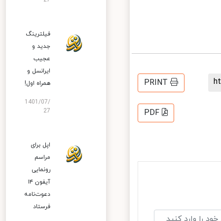
27
فیلترینگ
جدید و
عجیب
ایرانسل و
PRINT
همراه اول!
1401/07/
27
PDF
اپل برای
مراسم
رونمایی
آیفون ۱۴
دعوت‌نامه
فرستاد