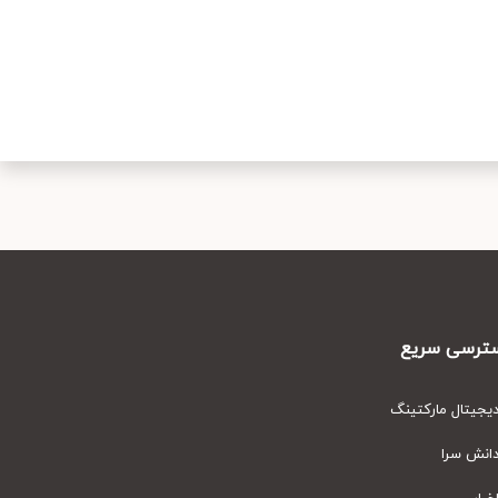
رسی سریع
یتال مارکتینگ
نش سرا