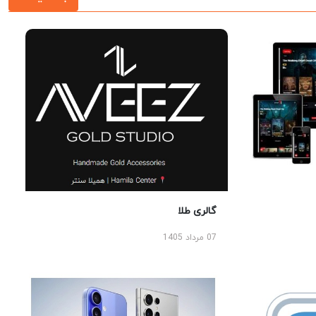
گالری طلا
07 مرداد 1405