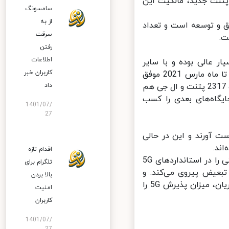
تنت جدید، مالکیت این
سامسونگ
از به
 و توسعه است و تعداد
سرقت
رفتن
اطلاعات
شد، شرایط هوآوی در تعداد پتنت‌های ثبت شده 5G بسیار عالی بوده و با سایر
کاربران خبر
رقیبان، اختلاف قابل توجهی دارد. بر اساس گزارش‌های منتشرشده، هوآوی تا ماه مارس 2021 موفق
به ثبت 3 هزار پتنت 5G شده است. پس از هوآوی، شرکت سامسونگ با ثبت 2317 پتنت و ال جی هم
داد
 جایگاه‌های بعدی را کسب
1401/07/
27
ی لازم را به دست آورند و این در حالی
اقدام تازه
به گفته مدیر حقوق مالکیت معنوی هوآوی این شرکت بزرگ‌ترین همکاری فنی را در استانداردهای 5G
تلگرام برای
عیض پیروی می‌کند. و
بالا بردن
امیدوارند که نرخ حق امتیاز اعلام شده با ارائه ساختار شفاف هزینه به مجریان، میزان پذیرش 5G را
امنیت
کاربران
1401/07/