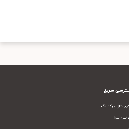
رسی سریع
یتال مارکتینگ
نش سرا