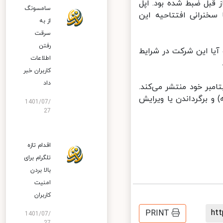
قبل ضبط شده بود. اپل
سامسونگ
سخنرانی افتتاحیه این
از به
سرقت
رفتن
یا این شرکت در شرایط
اطلاعات
کاربران خبر
داد
از رویداد سپتامبر خود منتشر می‌کند.
 برگرداندن یا ویرایش
1401/07/
27
اقدام تازه
تلگرام برای
بالا بردن
امنیت
کاربران
h
PRINT
1401/07/