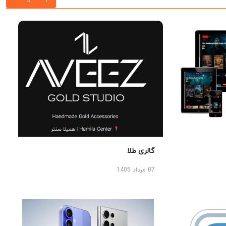
گالری طلا
07 مرداد 1405