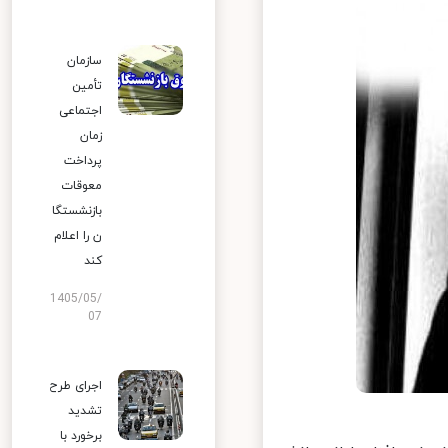
سازمان
تأمین
اجتماعی
زمان
پرداخت
معوقات
بازنشستگا
ن را اعلام
کند
1405/05/
07
اجرای طرح
تشدید
برخورد با