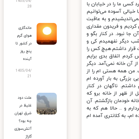
1405/04/
کسی ما را در خیابان با
28
خیالی آسوده می‌توانیم
ی‌اندیشیدم و به عاقبت
کردیم و فریدون مقداری
ماندگاری
 کس آن جا نبود. در کنار بگو و
هوای گرم
تنقلات را هم استفاده می‌کردیم تا این که حدود ساعت ۱۰ شب دیگر نفهمیدم کی و
در کشور تا
قرار داشتم.هیچ کس را
پنج روز
کردم اتفاق بدی برایم
آینده
آن خانه نمی‌آمد. دیگر
من همه هستی ام را از
1405/04/
21
بزرگی به بار آورده ام
اشتم. ناگهان در کنار
ز ظهر از خانه برو که
علت دود
انه خودمان بازگشتم. آن
غلیظ در
 و ... حالا هم که به
شرق تهران
، به کلانتری آمده ام
چه بود؟
آتش‌سوزی
گاراژ