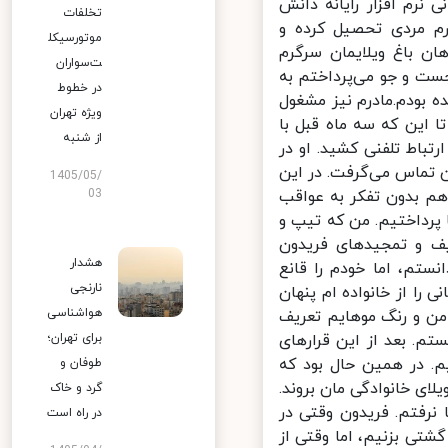
رم افزار رایانه دانش
تخلفات
م مردی تحصیل کرده و
موتورسیکل
ن باغ ویلایمان سرگرم
ت‌سواران
ت و جو می‌پرداختم به
در خطوط
بودم.مادرم نیز مشغول
ویژه تهران
این که سه ماه قبل با
از شنبه
اط تلفنی کشید. او در
تماس می‌گرفت. در این
1405/05/
م بدون تفکر به عواقب
03
 پرداختیم. من که تیپ و
یف و تمجیدهای فریدون
هشدار
تم، اما خودم را قانع
نارنجی
ا از خانواده ام پنهان
هواشناسی
من و رنگ موهایم تعریف
. بعد از این قرارهای
برای تهران؛
 در همین حال بود که
طوفان و
ی خانوادگی مان بروند.
گرد و خاک
رفتم. فریدون وقتی در
در راه است
تی بزنیم، اما وقتی از