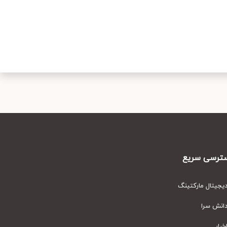
رسی سریع
یتال مارکتینگ
نش سرا
ار