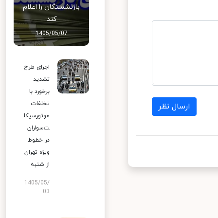
بازنشستگان را اعلام
کند
1405/05/07
اجرای طرح
تشدید
برخورد با
تخلفات
ارسال نظر
موتورسیکل
ت‌سواران
در خطوط
ویژه تهران
از شنبه
1405/05/
03