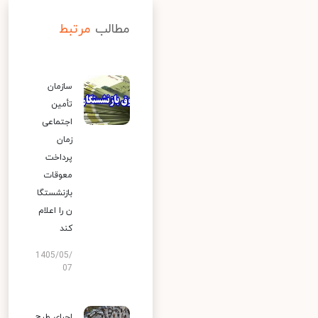
مطالب
مرتبط
سازمان
تأمین
اجتماعی
زمان
پرداخت
معوقات
بازنشستگا
ن را اعلام
کند
1405/05/
07
اجرای طرح