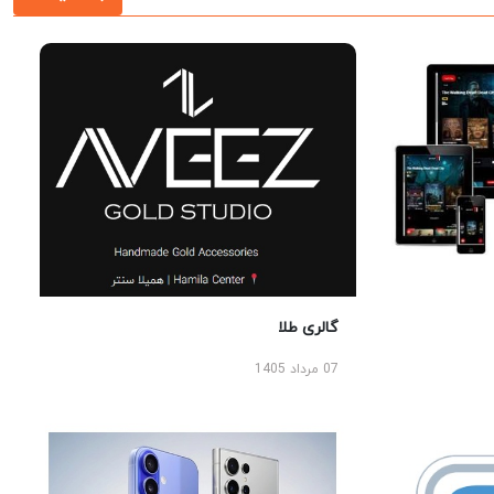
گالری طلا
07 مرداد 1405