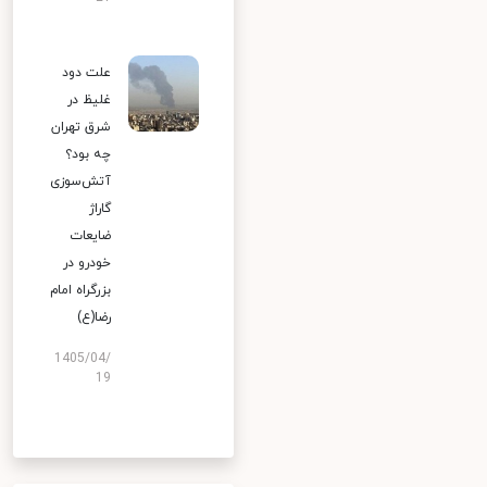
علت دود
غلیظ در
شرق تهران
چه بود؟
آتش‌سوزی
گاراژ
ضایعات
خودرو در
بزرگراه امام
رضا(ع)
1405/04/
19