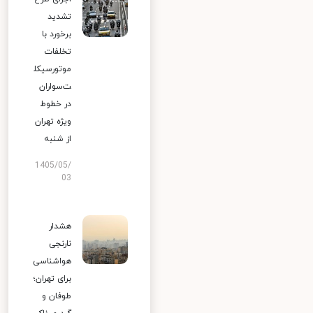
تشدید
برخورد با
تخلفات
موتورسیکل
ت‌سواران
در خطوط
ویژه تهران
از شنبه
1405/05/
03
هشدار
نارنجی
هواشناسی
برای تهران؛
طوفان و