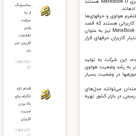
متفاوت روانه بازار می‎کند. ارزان‎ترین دسته محصولات هواوی در این گروه، سری MateBook D هستند
سامسونگ
د.
از به
سری بعدی، محصولات HUAWEI MateBook هستند که برای کاربران جدید پلتفرم هواوی و حرفه‎ای‌ها
سرقت
ای مناسب خود مخصوص کاربرانی هستند که قصد
رفتن
استفاده از لپ‎تاپ در همه مکان‎ها را داشته و جابه‌جایی زیادی دارند. سری MateBook X نیز به عنوان
اطلاعات
پرچمدار هواوی، بالاترین کیفیت را با سخت‎افزار و مشخصات رده بالا، در اختیار کاربران حرفه‎ای قرار
کاربران خبر
داد
با حضور در بازار لپ‎تاپ‎ها کسب کرده، این شرکت به تولید
1401/07/
ر به رشد وضعیت هواوی
27
در بازار کالاهای مختلف گردیده و در نتیجه، جایگاه این شرکت را در این حوزه‎ها در وضعیت بسیار
دان می‌توانند مدل‌های
اقدام تازه
فروش رسمی در بازار کشور تهیه
تلگرام برای
بالا بردن
امنیت
کاربران
1401/07/