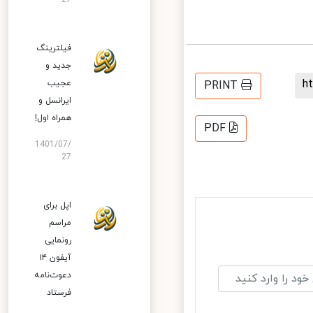
27
فیلترینگ
جدید و
عجیب
PRINT
ایرانسل و
همراه اول!
PDF
1401/07/
27
اپل برای
مراسم
رونمایی
آیفون ۱۴
دعوت‌نامه
فرستاد