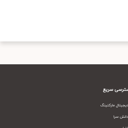
رسی سریع
یتال مارکتینگ
نش سرا