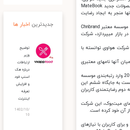
توجه به آن افزایش پیدا کرده، بازار لپ‎تاپ‎هاست. در این حوزه، هواوی با محصولات جدید MateBook
آنها منجر به ایجاد رضایت
جدیدترین
اخبار ها
بنا بر آمار دوره‎ای موسوم به China Customer Satisfaction Index که توسط موسسه معتبر Chnbrand
منتشر شده و به بررسی میزان رضایتمندی مشتریان از محصولات مختلف در بازار می‎پردازد، شرکت
رکت هواوی توانسته با
توضیح
وزیر
این رتبه بندی در سال 2021 شامل دوازده برند برتر بازار لپ‎تاپ‎ها بوده که در میان آنها نام‎های معتبری
ارتباطات
درباره هک
هواوی از سال 2016 کار خود را در حوزه تولید لپ‎تاپ‎ها شروع کرده و از سال 2017 وارد رتبه‌بندی موسسه
اسنپ‌ فود
ایتمندی بازار لپ‎تاپ شد. این شرکت در سال 2018 توانست به جایگاه ششم این
و افزایش
یی قابل توجه به رتبه دوم رضایتمندی کاربران
تعرفه
اینترنت
د لپ‌تاپ‌های میت‌بوک، این شرکت
1402/10/
10
ت بوک را تولید و برای کاربران با نیازهای