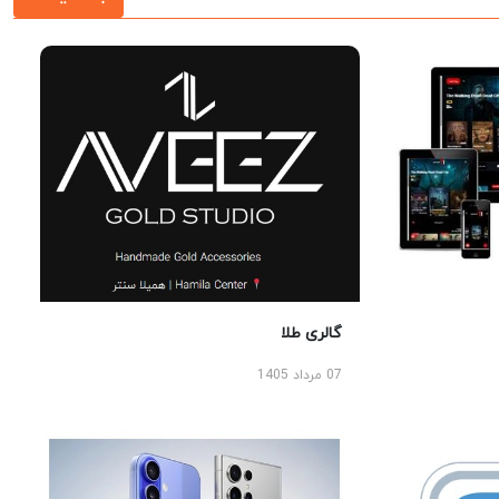
گالری طلا
07 مرداد 1405