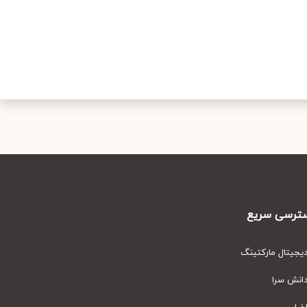
رسی سریع
یتال مارکتینگ
نش سرا