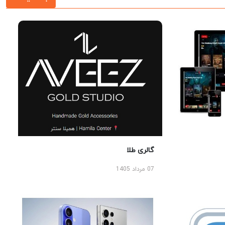
گالری طلا
07 مرداد 1405