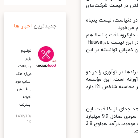
فتن در لیست شرکت‌های
 (BCG) که شرکتی آمریکایی با بیش از 45 شعبه در دنیاست، لیست پنجاه
جدیدترین
اخبار ها
ی‌خورد.
 مایکروسافت و تسلا هم
توانسته‌اند به ترتیب جایگاه‌های سوم، چهارم و پنجم را از آن خود کنند. اما در این لیست نامHuawei
کمپانی توانسته در این
توضیح
وزیر
ارتباطات
ه توانایی‌های برندها در نوآوری را در دو
درباره هک
آورانه است. این مؤسسه
اسنپ‌ فود
موارد دیگری چون پروژه‌های خلاقانه، حجم سرمایه‌گذاری و نظیر آنها را نیز در محاسبه شاخص i2i وارد
و افزایش
تعرفه
اینترنت
ه نشان می‌دهد جدای از خلاقیت این
کمپانی، فروش آن نیز در سال 2020 میلادی به 136.7 میلیارد دلار رسیده و سودی معادل 9.9 میلیارد
1402/10/
10
دلار عاید این شرکت شده است. بر اساس این گزارش، علی‌رغم شرایط سخت موجود، درآمد هواوی 3.8