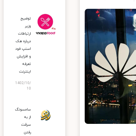
توضیح
وزیر
ارتباطات
درباره هک
اسنپ‌ فود
و افزایش
تعرفه
اینترنت
1402/10/
10
سامسونگ
از به
سرقت
رفتن