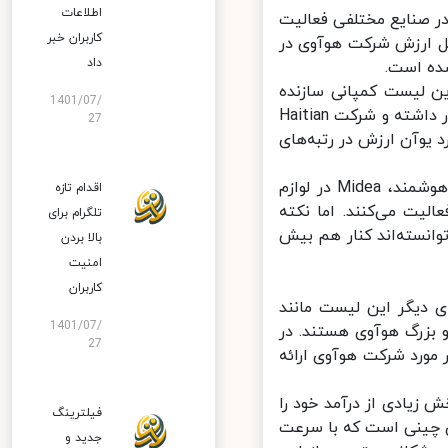
اطلاعات
صنایع مختلفی فعالیت
کاربران خبر
ل ارزش شرکت هوآوی در
داد
 لیست کمپانی سازنده
1401/07/
لوازم‌خانگی Midea Group با ارزشی برابر با 580 میلیارد یوآن در رتبه دوم قرار داشته و شرکت Haitian
27
یارد یوآن و BYD (Build your Dreams) با 490 میلیارد یوآن ارزش در رتبه‌های
این چهار شرکت در حوزه‌های مختلف از جمله هوآوی در مخابرات و گوشی هوشمند، Midea در لوازم
اقدام تازه
ی پلاستیک فعالیت می‌کنند. اما نکته
تلگرام برای
انسته‌اند کنار هم بیش
بالا بردن
امنیت
کاربران
دیگر این لیست مانند
1401/07/
و بزرگ هوآوی هستند. در
27
قات شرکت Hurun صحبت‌هایی در مورد شرکت هوآوی ارائه
کت بخش زیادی از درآمد خود را
فیلترینگ
 چینی است که با سرعت
جدید و