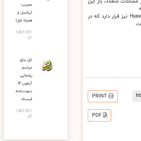
مشکلات متعدد، باز این
عجیب
ایرانسل و
هوآوی در آستانه برگزاری کنفرانس سالانه خود Huawei Developer Conference نیز قرار دارد که در
همراه اول!
1401/07/
27
اپل برای
مراسم
رونمایی
آیفون ۱۴
دعوت‌نامه
PRINT
فرستاد
1401/07/
PDF
27