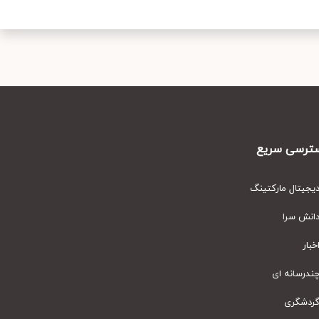
رسی سریع
یتال مارکتینگ
نش سرا
ار
رسانه ای
دشگری