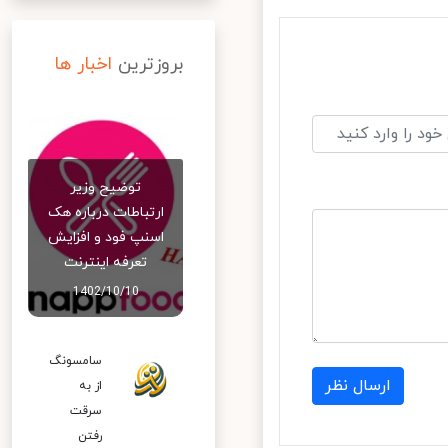
بروزترین
اخبار ها
توضیح وزیر
ارتباطات درباره هک
اسنپ‌ فود و افزایش
تعرفه اینترنت
1402/10/10
سامسونگ
ارسال نظر
از به
سرقت
رفتن