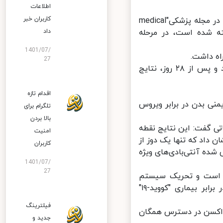
اطلاعات
کاربران خبر
به گزارش ایسنا و به نقل از شینهوا، بر اساس مقاله‌ای که به صورت آنلاین در مجله پزشکی"medical
ته شده است، در مرحله
داد
1401/07/
27
در مرحله آزمایش بالینی، این واکسن به ۱۰۸ فرد بزرگسال سالم تزریق شد و پس از ۲۸ روز، نتایج
اقدام تازه
ی بدن در برابر ویروس
تلگرام برای
بالا بردن
لعاتی گفت: این نتایج نقطه
امنیت
ن واکسن نشان داد که تنها یک دوز از
کاربران
 در بدن افراد آزمایش شده آنتی‌بادی‌های ویژه
1401/07/
27
سیار جدید و بی‌سابقه است و تحریک سیستم
ایمنی بدن لزوما نشانگر این نیست که واکسن ساخته شده، انسان را در برابر بیماری "کووید-۱۹"
فیلترینگ
واکسن در دسترس همگان
جدید و