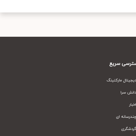
رسی سریع
یتال مارکتینگ
نش سرا
ار
رسانه ای
دشگری