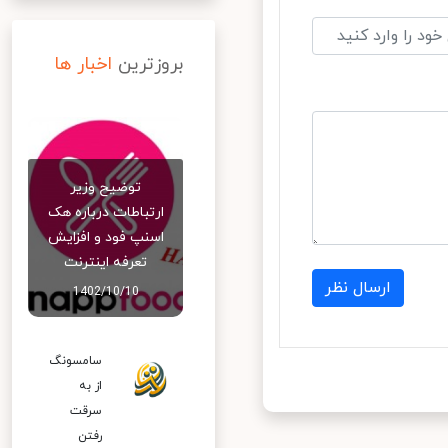
بروزترین
اخبار ها
توضیح وزیر
ارتباطات درباره هک
اسنپ‌ فود و افزایش
تعرفه اینترنت
ارسال نظر
1402/10/10
سامسونگ
از به
سرقت
رفتن