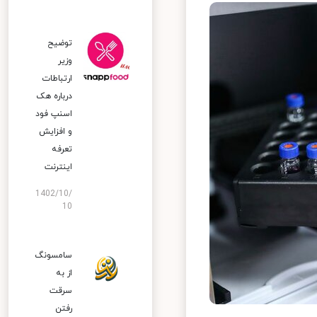
توضیح
وزیر
ارتباطات
درباره هک
اسنپ‌ فود
و افزایش
تعرفه
اینترنت
1402/10/
10
سامسونگ
از به
سرقت
رفتن