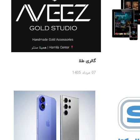
گالری طلا
07 مرداد 1405