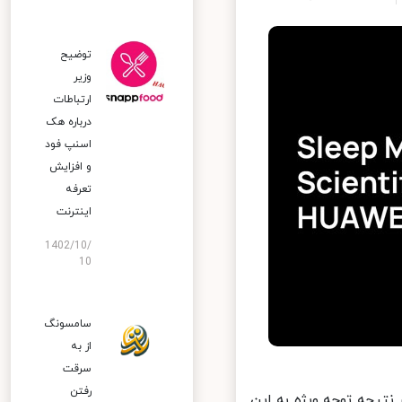
توضیح
وزیر
ارتباطات
درباره هک
اسنپ‌ فود
و افزایش
تعرفه
اینترنت
1402/10/
10
سامسونگ
از به
سرقت
رفتن
 سوم از اوقات زندگی ما را تشکیل می‎دهد. در نتیجه توجه ویژه به این