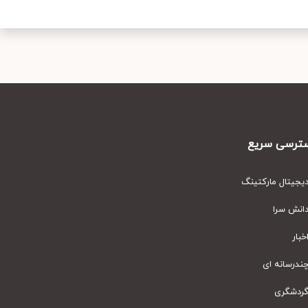
رسی سریع
یتال مارکتینگ
نش سرا
ار
رسانه ای
دشگری