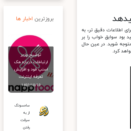
بروزترین
اخبار ها
د. برای اطلاعات دقیق تر، به
نجا قادر خواهید بود سوابق خواب را بر
وجه شوید. در عین حال
د کرد.
توضیح وزیر
ارتباطات درباره هک
اسنپ‌ فود و افزایش
تعرفه اینترنت
1402/10/10
سامسونگ
از به
سرقت
رفتن