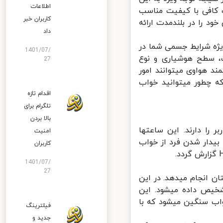
اطلاعات
 روز خواب کافی با کیفیت مناسب
کاربران خبر
توانید کارایی حداکثری خود را در بلندمدت ارائه
داد
د هواوی با نام TruSleep به صورت ویژه شرایط جسمی شما در
1401/07/
 مشخص شود که در زمان‌‎های مختلف، سطح هوشیاری و نوع
27
خوابتان چطور تغییر کرده است. با استفاده از این قابلیت، ساعت‎های هوشمند هواوی می‎توانند امور
لازم جهت بهبود وضعیت خواب را به شما پیشنهاد داده و مشخص کنند که چطور می‎توانید خواب
اقدام تازه
تلگرام برای
بالا بردن
ساعت‎های هواوی به صورت هوشمند قابلیت شناسایی به خواب رفتن کاربر را دارند. این ساعت‎ها
امنیت
ان بیدار شدن فرد از خواب
کاربران
1401/07/
27
با فعال کردن این قابلیت، ساعت شما کارهای بسیار بیشتری را زمان خواب‎تان انجام می‎دهد. در این
حالت ضربان قلب کاربر، اطلاعات تنفس و تشخیص پله‎های خواب نیز تشخیص داده می‎شود. این
حالت‎ها شامل بیداری، مرحله REM (حرکات سریع چشمی)، خواب سبک و خواب سنگین می‎شود که با
فیلترینگ
جدید و