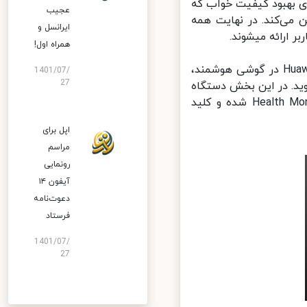
 بهبود کیفیت خواب که
عجیب
می‌کند. در نهایت همه
ایرانسل و
همراه اول!
فعالسازی این قابلیت بسیار ساده است. پس از ورود به نرم‎افزار Huawei Health در گوشی هوشمند،
1401/07/
27
Device (در EMUI 10.x) یا بخش Me (در EMUI 9.x) شوید. در این بخش دستگاه
پوشیدنی لینک شده به گوشی خود را انتخاب کرده و وارد بخش Health Monitoring شده و کلید
اپل برای
مراسم
رونمایی
آیفون ۱۴
دعوت‌نامه
فرستاد
1401/07/
27