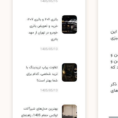
1405/05/15
باتری ۲۰۶ و باتری ۲۰۷؛
خرید و تعویض باتری
این
خودرو در تهران از مهد
یزی
باتری
1405/05/13
ن و
ن و
 که
تفاوت پراپ تریدینگ با
ترید شخصی، کدام برای
شما بهتر است؟
ذکر
های
1405/05/13
بهترین مدل‌های شیرآلات
لوکس حمام 1405، راهنمای