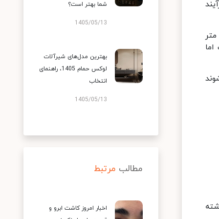
یند
شما بهتر است؟
1405/05/13
ند که اندازه آن ها بین 0.0625 تا 2 میلی متر
اما
بهترین مدل‌های شیرآلات
لوکس حمام 1405، راهنمای
وند
انتخاب
1405/05/13
مطالب
مرتبط
شته
اخبار امروز کاشت ابرو و