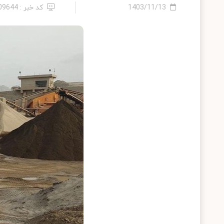
1403/11/13
کد خبر : 2409644